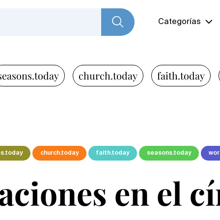
Categorías
seasons.today
church.today
faith.today
s.today
church.today
faith.today
seasons.today
wor
aciones en el cí