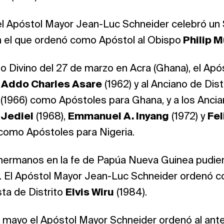
el Apóstol Mayor Jean-Luc Schneider celebró un S
en el que ordenó como Apóstol al Obispo
Philip M
io Divino del 27 de marzo en Acra (Ghana), el Ap
o
Addo Charles Asare
(1962) y al Anciano de Dist
(1966) como Apóstoles para Ghana, y a los Ancia
 Jediel
(1968),
Emmanuel A. Inyang
(1972) y
Fel
 como Apóstoles para Nigeria.
 hermanos en la fe de Papúa Nueva Guinea pudier
. El Apóstol Mayor Jean-Luc Schneider ordenó c
sta de Distrito
Elvis Wiru
(1984).
 mayo el Apóstol Mayor Schneider ordenó al ante