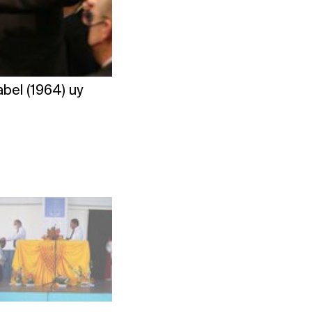
bel (1964) uy
Apóstol Philip Mutia Mbia (197
Foto: Michael Owino