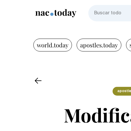
world.today
apostles.today
apostle
Modific