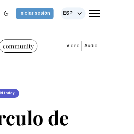
Iniciar sesión
ESP
community
Video
Audio
ld.today
rculo de