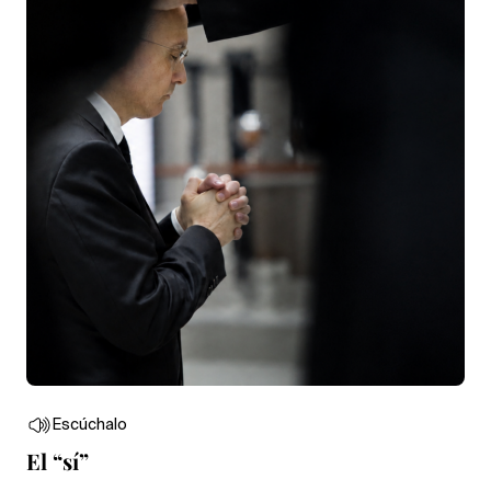
Escúchalo
El “sí”