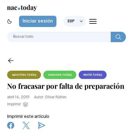
Iniciar sesión
ESP
apostles.today
seasons.today
world.today
No fracasar por falta de preparación
abril 14, 2015
Autor: Oliver Rütten
Imprimir
Imprimir este artículo