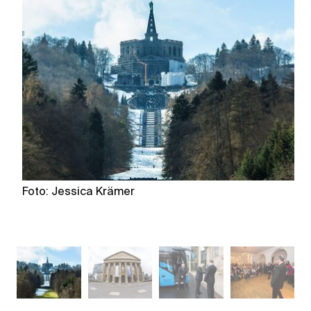
Foto: Jessica Krämer
F