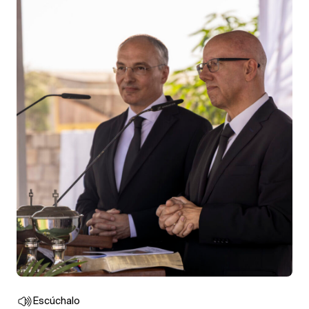
Escúchalo