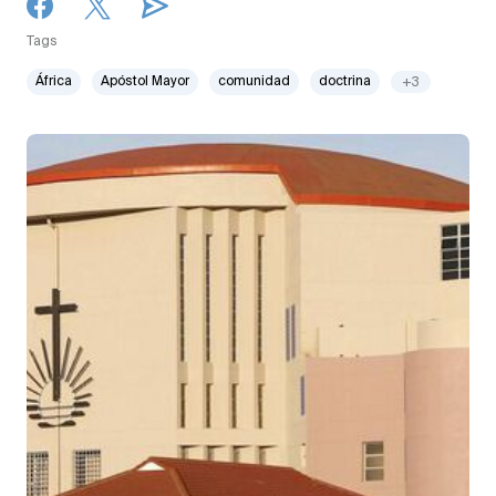
Tags
África
Apóstol Mayor
comunidad
doctrina
+3