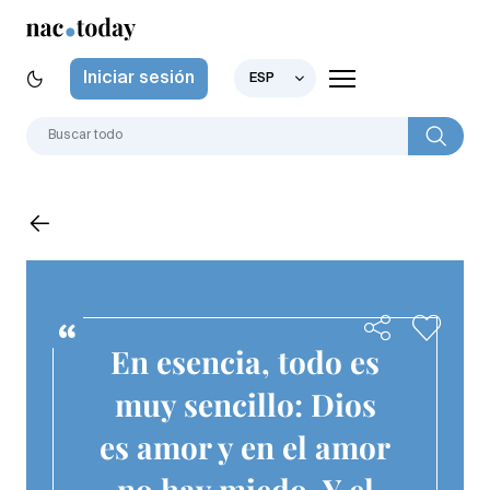
Iniciar sesión
ESP
En esencia, todo es
muy sencillo: Dios
es amor y en el amor
no hay miedo. Y el