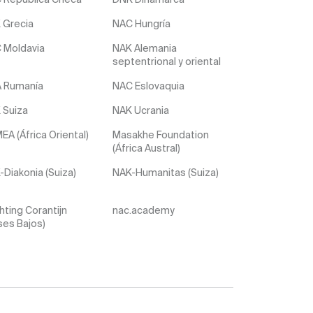
 Grecia
NAC Hungría
 Moldavia
NAK Alemania
septentrional y oriental
 Rumanía
NAC Eslovaquia
 Suiza
NAK Ucrania
A (África Oriental)
Masakhe Foundation
(África Austral)
Diakonia (Suiza)
NAK-Humanitas (Suiza)
hting Corantijn
nac.academy
ses Bajos)