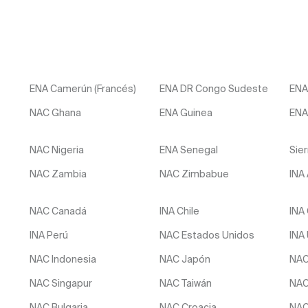
ENA Camerún (Francés)
ENA DR Congo Sudeste
ENA
NAC Ghana
ENA Guinea
ENA
NAC Nigeria
ENA Senegal
Sie
NAC Zambia
NAC Zimbabue
INA
NAC Canadá
INA Chile
INA
INA Perú
NAC Estados Unidos
INA
NAC Indonesia
NAC Japón
NAC
NAC Singapur
NAC Taiwán
NAC
NAC Bulgaria
NAC Croacia
NAC