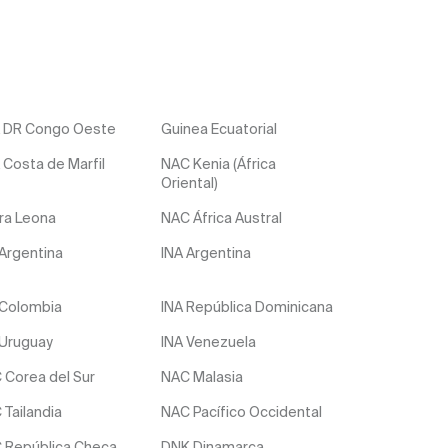
 DR Congo Oeste
Guinea Ecuatorial
 Costa de Marfil
NAC Kenia (África
Oriental)
rra Leona
NAC África Austral
 Argentina
INA Argentina
 Colombia
INA República Dominicana
 Uruguay
INA Venezuela
 Corea del Sur
NAC Malasia
 Tailandia
NAC Pacífico Occidental
 República Checa
DNK Dinamarca