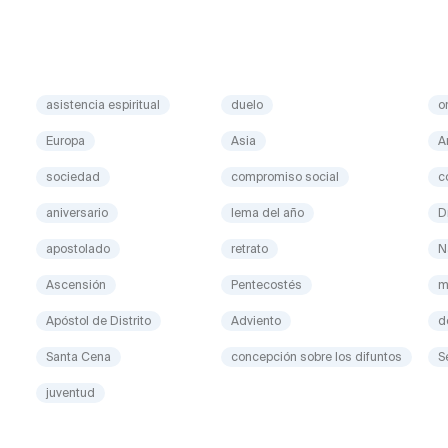
asistencia espiritual
duelo
o
Europa
Asia
A
sociedad
compromiso social
c
aniversario
lema del año
D
apostolado
retrato
N
Ascensión
Pentecostés
m
Apóstol de Distrito
Adviento
d
Santa Cena
concepción sobre los difuntos
S
juventud