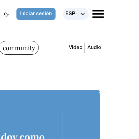
Iniciar sesión
ESP
community
Video
Audio
a doy como