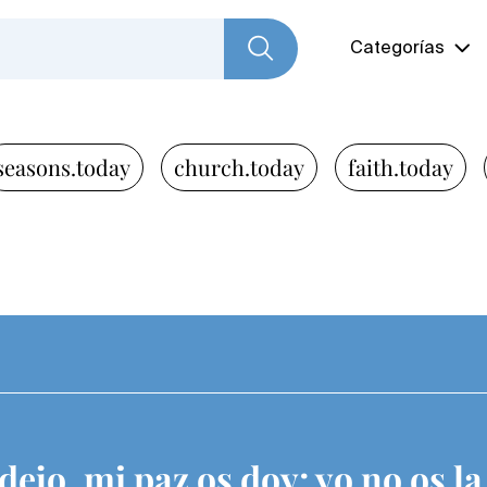
Categorías
seasons.today
church.today
faith.today
 dejo, mi paz os doy; yo no os l