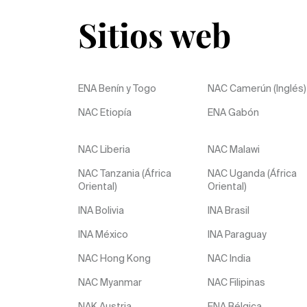
Sitios web
ENA Benín y Togo
NAC Camerún (Inglés)
NAC Etiopía
ENA Gabón
NAC Liberia
NAC Malawi
NAC Tanzania (África
NAC Uganda (África
Oriental)
Oriental)
INA Bolivia
INA Brasil
INA México
INA Paraguay
NAC Hong Kong
NAC India
NAC Myanmar
NAC Filipinas
NAK Austria
ENA Bélgica