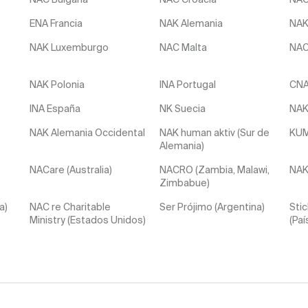
ENA Francia
NAK Alemania
NAK
NAK Luxemburgo
NAC Malta
NAC
NAK Polonia
INA Portugal
CNA
INA España
NK Suecia
NAK
NAK Alemania Occidental
NAK human aktiv (Sur de
KUME
Alemania)
NACare (Australia)
NACRO (Zambia, Malawi,
NAK-
Zimbabue)
a)
NAC re Charitable
Ser Prójimo (Argentina)
Stic
Ministry (Estados Unidos)
(Paí