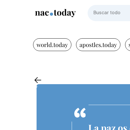
world.today
apostles.today
La paz os