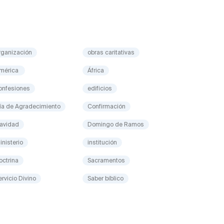
rganización
obras caritativas
mérica
África
onfesiones
edificios
ía de Agradecimiento
Confirmación
avidad
Domingo de Ramos
inisterio
institución
octrina
Sacramentos
ervicio Divino
Saber bíblico