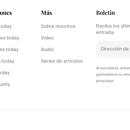
iones
Más
Boletín
Reciba los últi
today
Sobre nosotros
entrada.
es.today
Video
ns.today
Audio
.today
Series de artículos
Al suscribirse, ent
today
gestionemos su info
privacidad.
nity