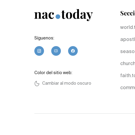
Secc
world.
Síguenos:
apostl
seaso
church
Color del sitio web:
faith.
Cambiar al modo oscuro
commu