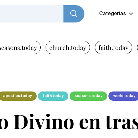
Categorías
seasons.today
church.today
faith.today
apostles.today
faith.today
seasons.today
world.today
o Divino en tr