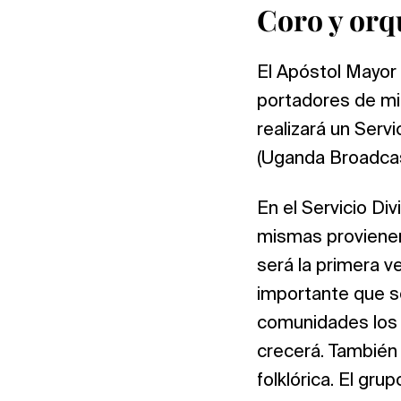
Coro y or
El Apóstol Mayor 
portadores de min
realizará un Serv
(Uganda Broadcast
En el Servicio D
mismas provienen 
será la primera v
importante que s
comunidades los i
crecerá. También 
folklórica. El gr