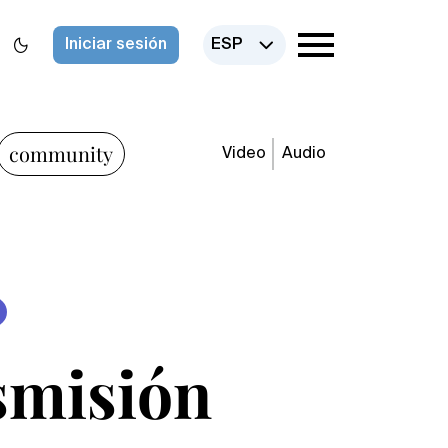
Iniciar sesión
ESP
community
Video
Audio
asmisión