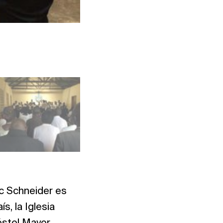
Foto: NAC East Africa
uc Schneider es
s, la Iglesia