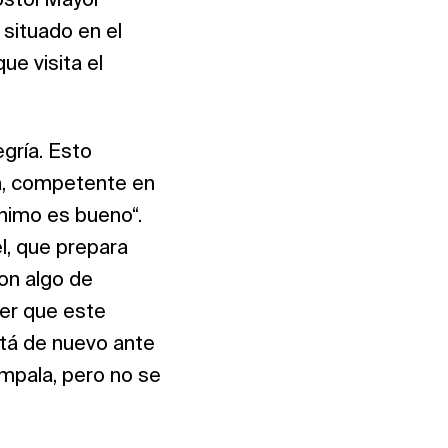
óstol Mayor
 situado en el
ue visita el
egría. Esto
a, competente en
ánimo es bueno“.
l, que prepara
con algo de
ser que este
stá de nuevo ante
Kampala, pero no se