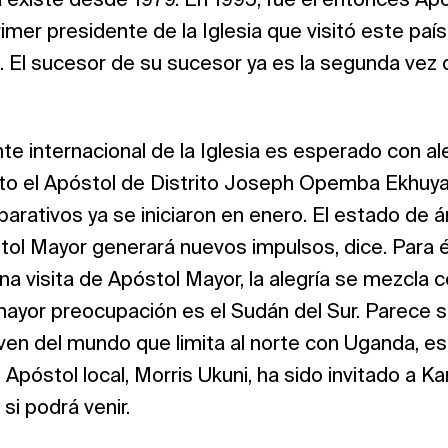
 existe desde 1979. En 1995, fue el entonces Ap
imer presidente de la Iglesia que visitó este país
. El sucesor de su sucesor ya es la segunda vez q
ente internacional de la Iglesia es esperado con al
cto el Apóstol de Distrito Joseph Opemba Ekhuy
arativos ya se iniciaron en enero. El estado de 
stol Mayor generará nuevos impulsos, dice. Para é
na visita de Apóstol Mayor, la alegría se mezcla 
mayor preocupación es el Sudán del Sur. Parece 
ven del mundo que limita al norte con Uganda, e
El Apóstol local, Morris Ukuni, ha sido invitado a 
si podrá venir.