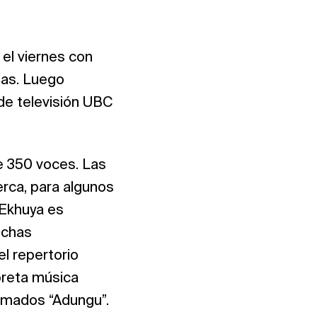
 el viernes con
sas. Luego
 de televisión UBC
e 350 voces. Las
erca, para algunos
 Ekhuya es
uchas
l repertorio
preta música
lamados “Adungu”.