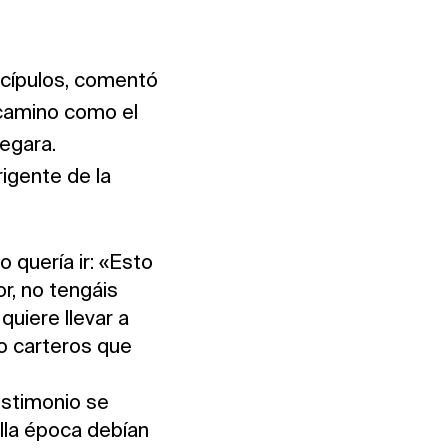
scípulos, comentó
 camino como el
legara.
igente de la
 quería ir: «Esto
r, no tengáis
quiere llevar a
o carteros que
testimonio se
lla época debían