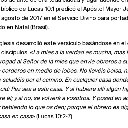
os delante de él a toda ciudad y lugar adonde él h
bíblico de Lucas 10:1 predicó el Apóstol Mayor 
 agosto de 2017 en el Servicio Divino para porta
do en Natal (Brasil).
 Iglesia desarrolló este versículo basándose en el 
discípulos: «
La mies a la verdad es mucha, mas 
 rogad al Señor de la mies que envíe obreros a su
corderos en medio de lobos. No llevéis bolsa, ni 
e saludéis por el camino. En cualquier casa donde
d: Paz sea a esta casa. Y si hubiere allí algún hi
e él; y si no, se volverá a vosotros. Y posad en 
bebiendo lo que os den; porque el obrero es dig
casa en casa
» (Lucas 10:2-7).