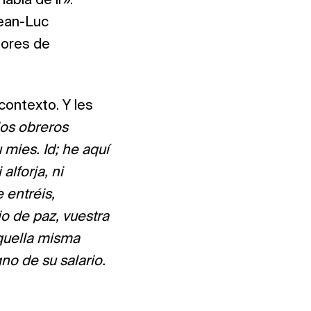
abía de ir».
Jean-Luc
dores de
contexto. Y les
los obreros
 mies. Id; he aquí
alforja, ni
 entréis,
jo de paz, vuestra
aquella misma
no de su salario.