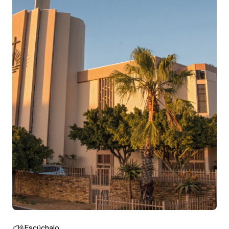
Escúchalo