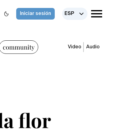
Iniciar sesión
ESP
community
Video
Audio
a flor