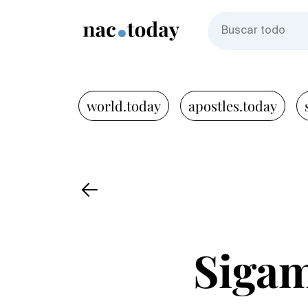
world.today
apostles.today
Sigam