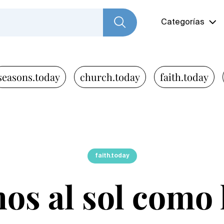
Categorías
seasons.today
church.today
faith.today
faith.today
os al sol como l