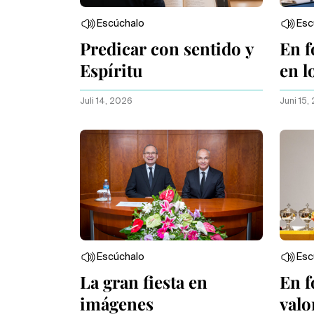
Escúchalo
Esc
Predicar con sentido y
En f
Espíritu
en l
Juli 14, 2026
Juni 15,
Escúchalo
Esc
La gran fiesta en
En f
imágenes
valo