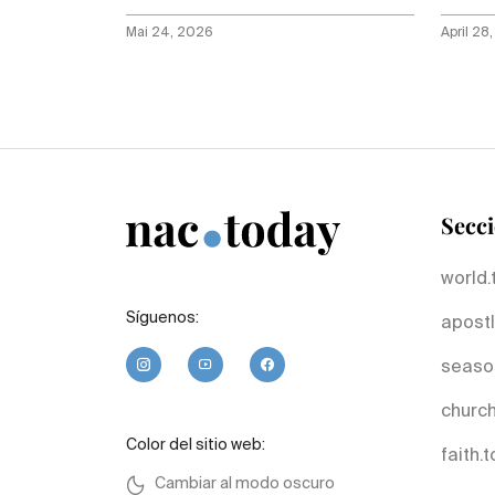
vuln
Mai 24, 2026
April 28
Secc
world.
Síguenos:
apostl
seaso
church
Color del sitio web:
faith.
Cambiar al modo oscuro