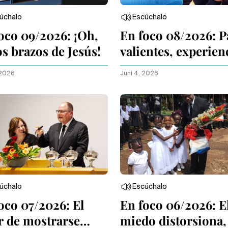
úchalo
Escúchalo
oco 09/2026: ¡Oh,
En foco 08/2026: P
os brazos de Jesús!
valientes, experien
intensas
 2026
Juni 4, 2026
úchalo
Escúchalo
oco 07/2026: El
En foco 06/2026: E
r de mostrarse
miedo distorsiona, 