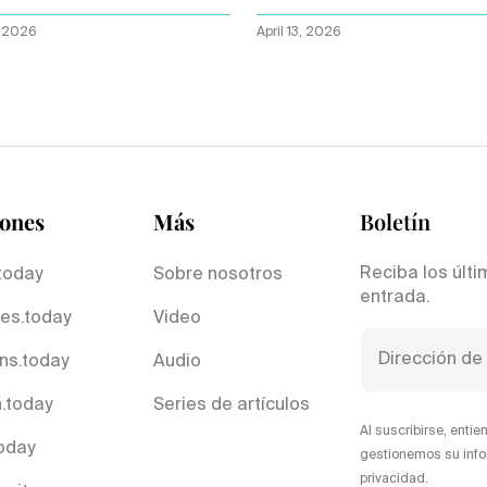
erable
aclara la visión
, 2026
April 13, 2026
iones
Más
Boletín
Reciba los últi
today
Sobre nosotros
entrada.
es.today
Video
ns.today
Audio
.today
Series de artículos
Al suscribirse, ent
today
gestionemos su info
privacidad.