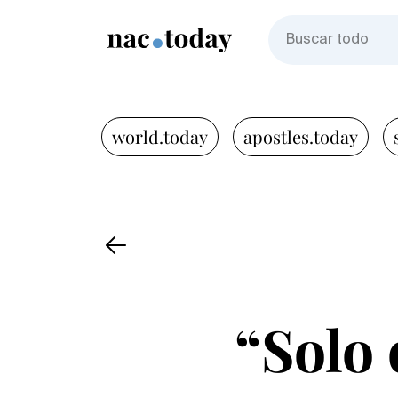
world.today
apostles.today
“Solo 