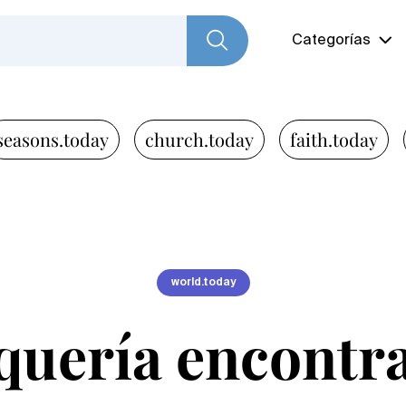
Categorías
seasons.today
church.today
faith.today
world.today
quería encontr