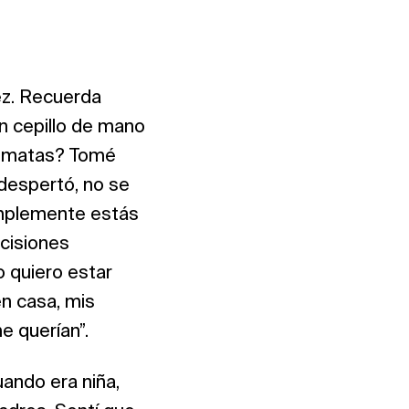
ez. Recuerda
n cepillo de mano
te matas? Tomé
despertó, no se
simplemente estás
cisiones
o quiero estar
en casa, mis
e querían”.
ando era niña,