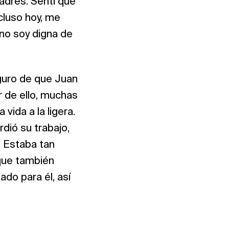
adres. Sentí que
cluso hoy, me
 no soy digna de
eguro de que Juan
r de ello, muchas
ida a la ligera.
dió su trabajo,
. Estaba tan
 que también
do para él, así