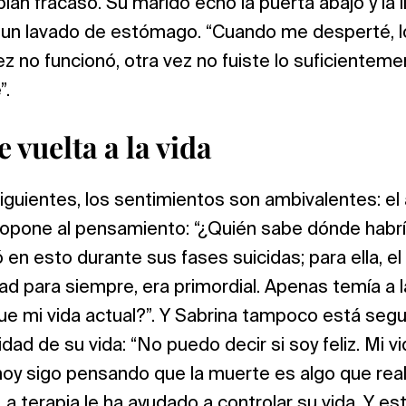
 plan fracasó. Su marido echó la puerta abajo y la ll
n un lavado de estómago. “Cuando me desperté, l
ez no funcionó, otra vez no fuiste lo suficientem
”.
vuelta a la vida
guientes, los sentimientos son ambivalentes: el
e opone al pensamiento: “¿Quién sabe dónde habr
 en esto durante sus fases suicidas; para ella, e
lidad para siempre, era primordial. Apenas temía a
que mi vida actual?”. Y Sabrina tampoco está se
idad de su vida: “No puedo decir si soy feliz. Mi v
 hoy sigo pensando que la muerte es algo que r
 La terapia le ha ayudado a controlar su vida. Y e