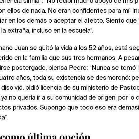
riencia similar: “No recibí mucho apoyo de mis p
on ellos de nada. No eran confidentes para mí. In
nfiar en los demás o aceptar el afecto. Siento que
la extraña, incluso en la escuela”.
ano Juan se quitó la vida a los 52 años, está s
ido en la familia que sus tres hermanos. A pesa
rse postergado, piensa Pedro: “Nunca se tomó la v
atro años, toda su existencia se desmoronó: per
disolvió, pidió licencia de su ministerio de Pastor
a no quería ir a su comunidad de origen, por lo
ctos privados. Supongo que todo eso era demasia
a”.
o como última opción