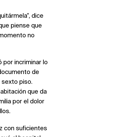
uitármela”, dice
nque piense que
e momento no
 por incriminar lo
u documento de
 sexto piso.
habitación que da
ilia por el dolor
los.
z con suficientes