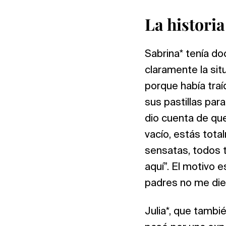
La historia
Sabrina* tenía d
claramente la si
porque había traí
sus pastillas pa
dio cuenta de que
vacío, estás tot
sensatas, todos t
aquí”. El motivo 
padres no me dier
Julia*, que tambi