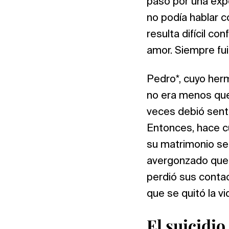
pasó por una expe
no podía hablar c
resulta difícil co
amor. Siempre fui 
Pedro*, cuyo herm
no era menos quer
veces debió senti
Entonces, hace cu
su matrimonio se 
avergonzado que y
perdió sus conta
que se quitó la vid
El suicidi