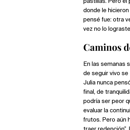
pastillas. Pero el
donde le hiciero
pensé fue: otra v
vez no lo lograste
Caminos de 
En las semanas si
de seguir vivo s
Julia nunca pensó
final, de tranqui
podría ser peor 
evaluar la continu
frutos. Pero aún
traer redención”.