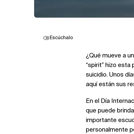
Escúchalo
¿Qué mueve a una
“spirit” hizo est
suicidio. Unos dí
aquí están sus r
En el Día Interna
que puede brinda
importante escuch
personalmente por