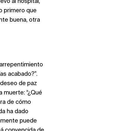
evó al hospital,
o primero que
ente buena, otra
 arrepentimiento
ías acabado?”.
l deseo de paz
 la muerte: “¿Qué
gura de cómo
ida ha dado
ealmente puede
stá convencida de