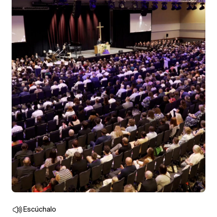
Escúchalo