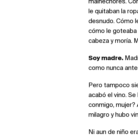
malhechores. Cóm
le quitaban la rop
desnudo. Cómo le 
cómo le goteaba l
cabeza y moría. Mi
Soy madre.
Madre
como nunca antes
Pero tampoco sie
acabó el vino. Se
conmigo, mujer? A
milagro y hubo vi
Ni aun de niño er