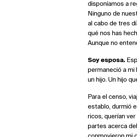
disponíamos a re
Ninguno de nuestr
al cabo de tres d
qué nos has hech
Aunque no entend
Soy esposa.
Esp
permaneció a mi 
un hijo. Un hijo q
Para el censo, via
establo, durmió e
ricos, querían ve
partes acerca del
conmovieron mi 