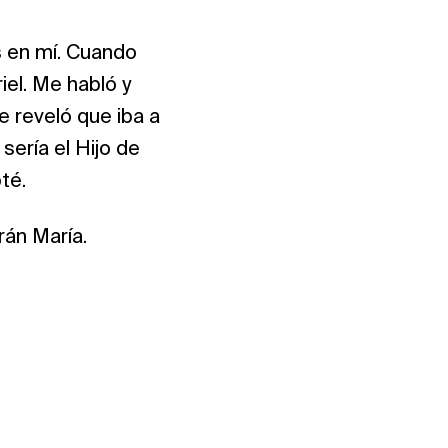
 en mí. Cuando
el. Me habló y
e reveló que iba a
sería el Hijo de
pté.
rán María.