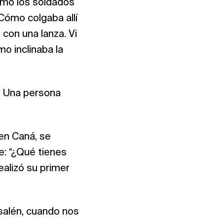
ómo los soldados
 Cómo colgaba allí
con una lanza. Vi
o inclinaba la
l. Una persona
en Caná, se
e: “¿Qué tienes
ealizó su primer
usalén, cuando nos