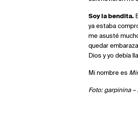
Soy la bendita.
B
ya estaba compro
me asusté mucho: 
quedar embarazada
Dios y yo debía l
Mi nombre es
Mi
Foto: garpinina 