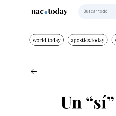
world.today
apostles.today
Un “sí”