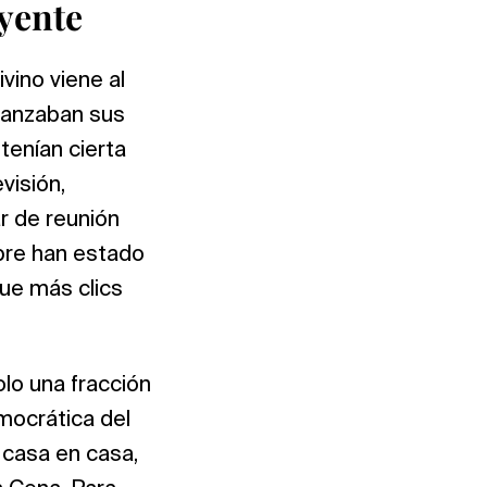
eyente
ivino viene al
 lanzaban sus
tenían cierta
visión,
r de reunión
pre han estado
que más clics
lo una fracción
mocrática del
 casa en casa,