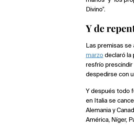
manos” y “los pro
Divino”.
Y de repen
Las premisas se 
marzo
declaró la
resfrío prescindir
despedirse con u
Y después todo f
en Italia se cance
Alemania y Canadá
América, Níger, P