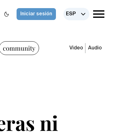
Iniciar sesión
ESP
community
Video
Audio
eras ni