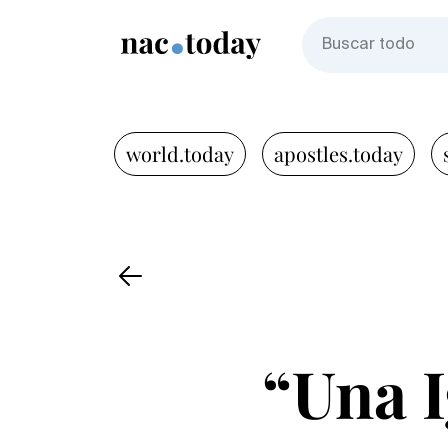
world.today
apostles.today
“Una I