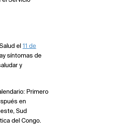
el Servicio
Salud el
11 de
hay síntomas de
saludar y
alendario: Primero
después en
deste, Sud
tica del Congo.