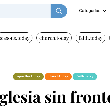
Categorías
seasons.today
church.today
faith.today
apostles.today
church.today
faith.today
glesia sin front