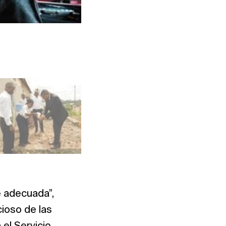
Foto: NAC South East Asia
e adecuada”,
cioso de las