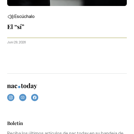
Escúchalo
El “sí”
Juni 29, 2026
Boletín
Reciba los últimos artículos de nac.today en su bandeja de