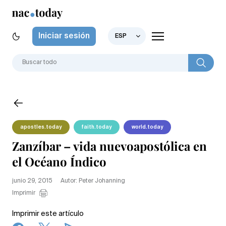
Iniciar sesión
ESP
apostles.today
faith.today
world.today
Zanzíbar – vida nuevoapostólica en
el Océano Índico
junio 29, 2015
Autor: Peter Johanning
Imprimir
Imprimir este artículo