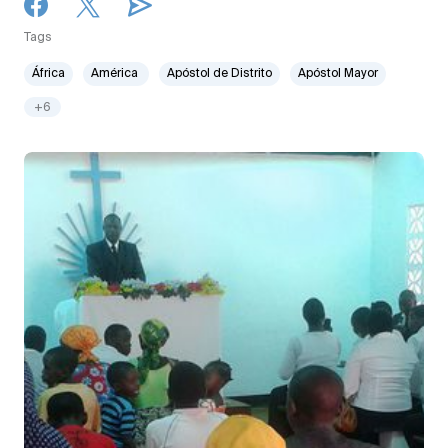
Tags
África
América
Apóstol de Distrito
Apóstol Mayor
+6