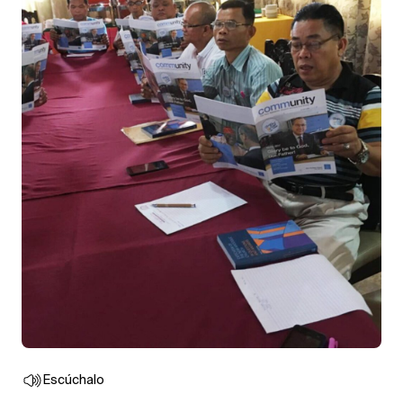
Escúchalo