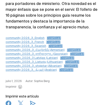
para portadores de ministerio. Otra novedad es el
mayor énfasis que se pone en el servir. El folleto de
16 páginas sobre los principios guía resume los
fundamentos y destaca la importancia de la
transparencia, la confianza y el aprecio mutuo.
community 2026_3_English
Download
community 2026_3_French
Download
community 2026_3_Spanish
Download
community_2026_3_Հայերեն (Armenian)
Download
community_2026_3_ჯორჯიული_(Georgian)
Download
community_2026_3 Latvijas (Latvian)
Download
community_2026_3_Lietuvių (Lithuanian)
Download
community_2026_3_shqiptar (Albanian)
Download
community 2026_3_ العربية (Arabian)
Download
julio 1, 2026
Autor: Sophie Berg
Imprimir
Imprimir este artículo