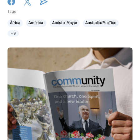
Tags
África
América
Apóstol Mayor
Australia/Pacífico
+9