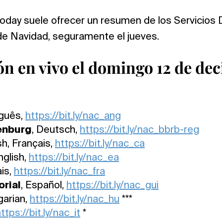
today suele ofrecer un resumen de los Servicios 
de Navidad, seguramente el jueves.
n en vivo el domingo 12 de de
uguês,
https://bit.ly/nac_ang
enburg
, Deutsch,
https://bit.ly/nac_bbrb-reg
sh, Français,
https://bit.ly/nac_ca
nglish,
https://bit.ly/nac_ea
ais,
https://bit.ly/nac_fra
rial
, Español,
https://bit.ly/nac_gui
garian,
https://bit.ly/nac_hu
***
ttps://bit.ly/nac_it
*