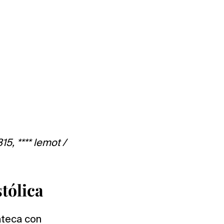
15, **** lemot /
tólica
ateca con