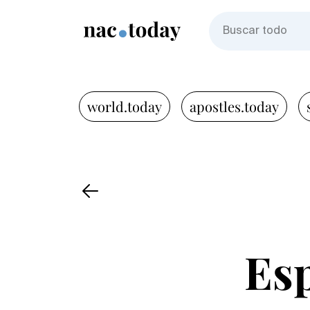
world.today
apostles.today
Es