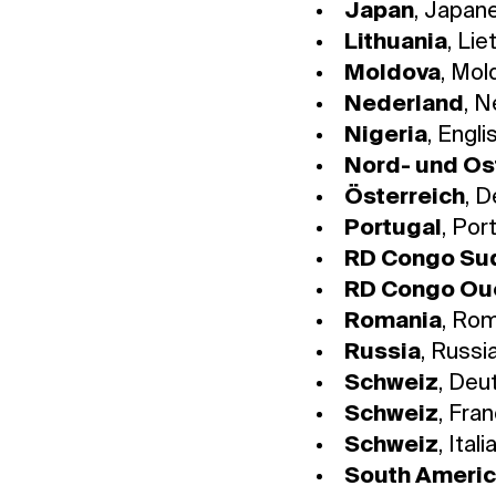
Japan
, Japan
Lithuania
, Lie
Moldova
, Mol
Nederland
, 
Nigeria
, Engli
Nord- und Os
Österreich
, 
Portugal
, Por
RD Congo Su
RD Congo Ou
Romania
, Ro
Russia
, Russi
Schweiz
, Deu
Schweiz
, Fra
Schweiz
, Ital
South Ameri