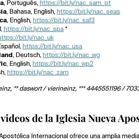
ca
, Português,
https://bit.ly/nac_sam_pt
ia
, Bahasa, English,
https://bit.ly/nac_seas
ica
, English,
https://bit.ly/nac_saf3
l,
https://bit.ly/nac_spa
*
https://bit.ly/nac_uk
 Español,
https://bit.ly/nac_usa
land
, Deutsch,
https://bit.ly/nac_wg
ic
, English,
https://bit.ly/nac_wp2
sh,
https://bit.ly/nac_zam
einz, ** daswort / vierineinz, *** 4445551196 / 7033
videos de la Iglesia Nueva Apos
 Apostólica Internacional ofrece una amplia medi