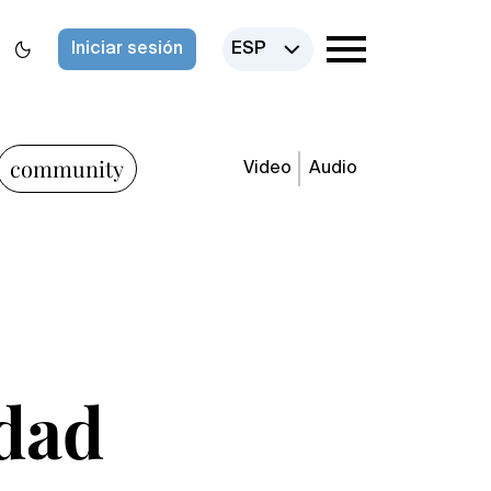
Iniciar sesión
ESP
community
Video
Audio
dad