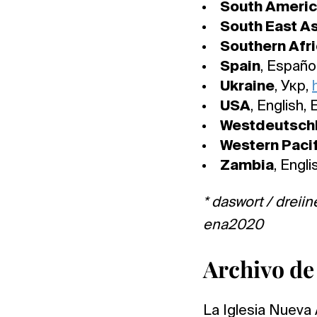
South Ameri
South East As
Southern Afr
Spain
, Españo
Ukraine
, Укр,
USA
, English,
Westdeutsch
Western Pacif
Zambia
, Engli
* daswort / dreiin
ena2020
Archivo de 
La Iglesia Nueva