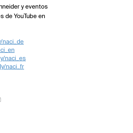
hneider y eventos
es de YouTube en
ly/naci_de
aci_en
.ly/naci_es
.ly/naci_fr