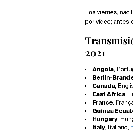
Los viernes, nac.
por vídeo; antes 
Transmisió
2021
Angola
, Port
Berlin-Brand
Canada
, Engli
East Africa
, E
France
, Franç
Guinea Ecuato
Hungary
, Hun
Italy
, Italiano,
h