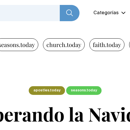
Categorías
seasons.today
church.today
faith.today
apostles.today
seasons.today
perando la Navi