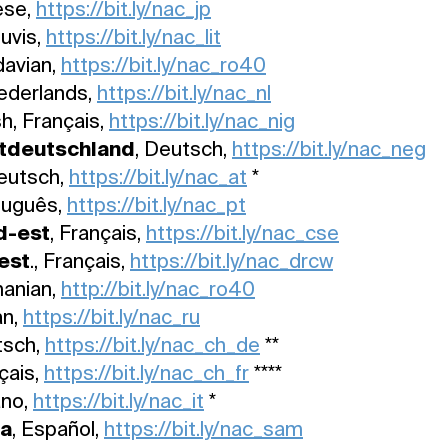
ese,
https://bit.ly/nac_jp
tuvis,
https://bit.ly/nac_lit
davian,
https://bit.ly/nac_ro40
Nederlands,
https://bit.ly/nac_nl
sh, Français,
https://bit.ly/nac_nig
tdeutschland
, Deutsch,
https://bit.ly/nac_neg
Deutsch,
https://bit.ly/nac_at
*
tuguês,
https://bit.ly/nac_pt
d-est
, Français,
https://bit.ly/nac_cse
est
., Français,
https://bit.ly/nac_drcw
manian,
http://bit.ly/nac_ro40
an,
https://bit.ly/nac_ru
tsch,
https://bit.ly/nac_ch_de
**
nçais,
https://bit.ly/nac_ch_fr
****
iano,
https://bit.ly/nac_it
*
ca
, Español,
https://bit.ly/nac_sam