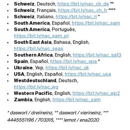
Schweiz
, Deutsch,
https://bit.ly/nac_ch_de
**
Schweiz
, Français,
https://bit.ly/nac_ch_fr
****
Schweiz
, Italiano,
https://bit.ly/nac_it
*
South America
, Español,
https://bit.ly/nac_sam
South America
, Português,
https://bit.ly/nac_sam_pt
South East Asia
, Bahasa, English,
https://bit.ly/nac_seas
Southern Africa
, English,
https://bit.ly/nac_saf3
Spain
, Español,
https://bit.ly/nac_spa
*
Ukraine
, Укр,
https://bit.ly/nac_uk
USA
, English, Español,
https://bit.ly/nac_usa
Westdeutschland
, Deutsch,
https://bit.ly/nac_wg
Western Pacific
, English,
https://bit.ly/nac_wp2
Zambia
, English,
https://bit.ly/nac_zam
* daswort / dreiineinz, ** daswort / vierineinz, ***
4445551196 / 703315, **** lemot / ena2020