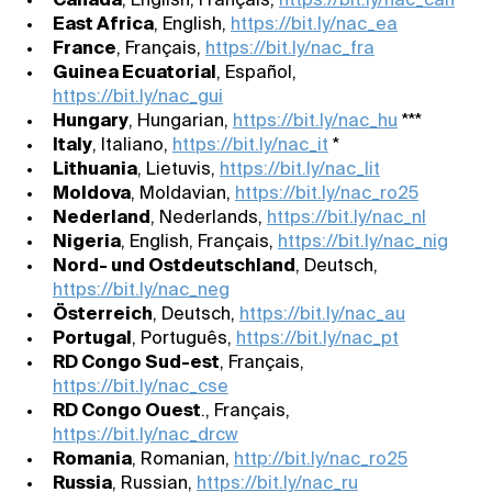
Canada
, English, Français,
https://bit.ly/nac_can
East Africa
, English,
https://bit.ly/nac_ea
France
, Français,
https://bit.ly/nac_fra
Guinea Ecuatorial
, Español,
https://bit.ly/nac_gui
Hungary
, Hungarian,
https://bit.ly/nac_hu
***
Italy
, Italiano,
https://bit.ly/nac_it
*
Lithuania
, Lietuvis,
https://bit.ly/nac_lit
Moldova
, Moldavian,
https://bit.ly/nac_ro25
Nederland
, Nederlands,
https://bit.ly/nac_nl
Nigeria
, English, Français,
https://bit.ly/nac_nig
Nord- und Ostdeutschland
, Deutsch,
https://bit.ly/nac_neg
Österreich
, Deutsch,
https://bit.ly/nac_au
Portugal
, Português,
https://bit.ly/nac_pt
RD Congo Sud-est
, Français,
https://bit.ly/nac_cse
RD Congo Ouest
., Français,
https://bit.ly/nac_drcw
Romania
, Romanian,
http://bit.ly/nac_ro25
Russia
, Russian,
https://bit.ly/nac_ru