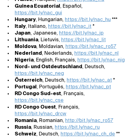
Guinea Ecuatorial
, Español,
https://bit.ly/nac_gui
Hungary
, Hungarian,
https://bit.ly/nac_hu
***
Italy
, Italiano,
https://bit.ly/nac_it
*
Japan
, Japanese,
https://bit.ly/nac_jp
Lithuania
, Lietuvis,
https://bit.ly/nac_lit
Moldova
, Moldavian,
https://bit.ly/nac_ro57
Nederland
, Nederlands,
https://bit.ly/nac_nl
Nigeria
, English, Français,
https://bit.ly/nac_nig
Nord- und Ostdeutschland
, Deutsch,
https://bit.ly/nac_neg
Österreich
, Deutsch,
https://bit.ly/nac_at
*
Portugal
, Português,
https://bit.ly/nac_pt
RD Congo Sud-est
, Français,
https://bit.ly/nac_cse
RD Congo Ouest
, Français,
https://bit.ly/nac_drcw
Romania
, Romanian,
http://bit.ly/nac_ro57
Russia
, Russian,
https://bit.ly/nac_ru
Schweiz
, Deutsch,
https://bit.ly/nac_ch_de
**