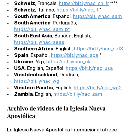
Schweiz
, Français,
https://bit.ly/nac_ch_fr
****
Schweiz
, Italiano,
https://bit.ly/nac_it
*
South America
, Español,
https://bit.ly/nac_sam
South America
, Português,
https://bit.ly/nac_sam_pt
South East Asia
, Bahasa, English,
https://bit.ly/nac_seas
Southern Africa
, English,
https://bit.ly/nac_saf3
Spain
, Español,
https://bit.ly/nac_spa
*
Ukraine
, Укр,
https://bit.ly/nac_uk
USA
, English, Español,
https://bit.ly/nac_usa
Westdeutschland
, Deutsch,
https://bit.ly/nac_wg
Western Pacific
, English,
https://bit.ly/nac_wp2
Zambia
, English,
https://bit.ly/nac_zam
Archivo de videos de la Iglesia Nueva
Apostólica
La Iglesia Nueva Apostólica Internacional ofrece