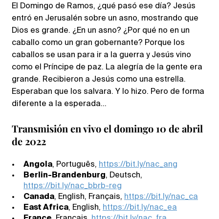
El Domingo de Ramos, ¿qué pasó ese día? Jesús
entró en Jerusalén sobre un asno, mostrando que
Dios es grande. ¿En un asno? ¿Por qué no en un
caballo como un gran gobernante? Porque los
caballos se usan para ir a la guerra y Jesús vino
como el Príncipe de paz. La alegría de la gente era
grande. Recibieron a Jesús como una estrella.
Esperaban que los salvara. Y lo hizo. Pero de forma
diferente a la esperada…
Transmisión en vivo el domingo 10 de abril
de 2022
Angola
, Português,
https://bit.ly/nac_ang
Berlin-Brandenburg
, Deutsch,
https://bit.ly/nac_bbrb-reg
Canada
, English, Français,
https://bit.ly/nac_ca
East Africa
, English,
https://bit.ly/nac_ea
France
, Français,
https://bit.ly/nac_fra