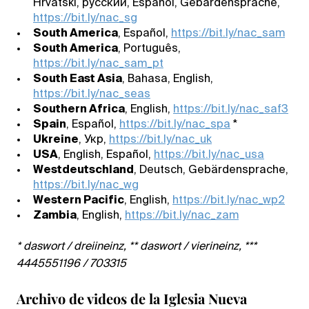
Hrvatski, русский, Español, Gebärdensprache,
https://bit.ly/nac_sg
South America
, Español,
https://bit.ly/nac_sam
South America
, Português,
https://bit.ly/nac_sam_pt
South East Asia
, Bahasa, English,
https://bit.ly/nac_seas
Southern Africa
, English,
https://bit.ly/nac_saf3
Spain
, Español,
https://bit.ly/nac_spa
*
Ukreine
, Укр,
https://bit.ly/nac_uk
USA
, English, Español,
https://bit.ly/nac_usa
Westdeutschland
, Deutsch, Gebärdensprache,
https://bit.ly/nac_wg
Western Pacific
, English,
https://bit.ly/nac_wp2
Zambia
, English,
https://bit.ly/nac_zam
* daswort / dreiineinz, ** daswort / vierineinz, ***
4445551196 / 703315
Archivo de videos de la Iglesia Nueva