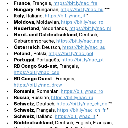
France
, Français,
https://bit.ly/nac_fra
Hungary
, Hungarian,
https://bit.ly/nac_hu
***
Italy
, Italiano,
https://bit.ly/nac_it
*
Moldova
, Moldavian,
https://bit.ly/nac_ro
Nederland
, Nederlands,
https://bit.ly/nac_nl
Nord- und Ostdeutschland
, Deutsch,
Gebärdensprache,
https://bit.ly/nac_neg
Österreich
, Deutsch,
https://bit.ly/nac_au
Poland
, Polski,
https://bit.ly/nac_pol
Portugal
, Português,
https://bit.ly/nac_pt
RD Congo Sud-est
, Français,
https://bit.ly/nac_cse
RD Congo Ouest
., Français,
https://bit.ly/nac_drcw
Romania
, Romanian,
https://bit.ly/nac_ro
Russia
, Russian,
https://bit.ly/nac_ru
Schweiz
, Deutsch,
https://bit.ly/nac_ch_de
**
Schweiz
, Français,
https://bit.ly/nac_ch_fr
*
Schweiz
, Italiano,
https://bit.ly/nac_it
*
Süddeutschland
, Deutsch, English, Français,