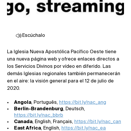
Escúchalo
La Iglesia Nueva Apostólica Pacífico Oeste tiene
una nueva página web y ofrece enlaces directos a
los Servicios Divinos por vídeo en diferido. Las
demás Iglesias regionales también permanecerán
en el aire: la visión general para el 12 de julio de
2020.
Angola
, Português,
https://bit.ly/nac_ang
Berlin-Brandenburg
, Deutsch,
https://bit.ly/nac_bbrb
Canada
, English, Français,
https://bit.ly/nac_can
East Africa
, English,
https://bit.ly/nac_ea