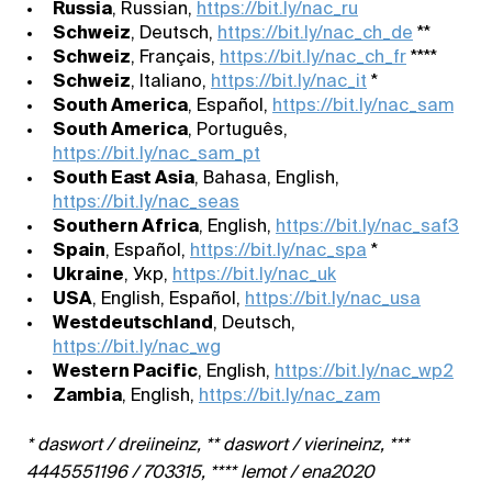
Russia
, Russian,
https://bit.ly/nac_ru
Schweiz
, Deutsch,
https://bit.ly/nac_ch_de
**
Schweiz
, Français,
https://bit.ly/nac_ch_fr
****
Schweiz
, Italiano,
https://bit.ly/nac_it
*
South America
, Español,
https://bit.ly/nac_sam
South America
, Português,
https://bit.ly/nac_sam_pt
South East Asia
, Bahasa, English,
https://bit.ly/nac_seas
Southern Africa
, English,
https://bit.ly/nac_saf3
Spain
, Español,
https://bit.ly/nac_spa
*
Ukraine
, Укр,
https://bit.ly/nac_uk
USA
, English, Español,
https://bit.ly/nac_usa
Westdeutschland
, Deutsch,
https://bit.ly/nac_wg
Western Pacific
, English,
https://bit.ly/nac_wp2
Zambia
, English,
https://bit.ly/nac_zam
* daswort / dreiineinz, ** daswort / vierineinz, ***
4445551196 / 703315, **** lemot / ena2020