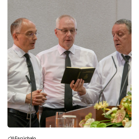
Escúchalo