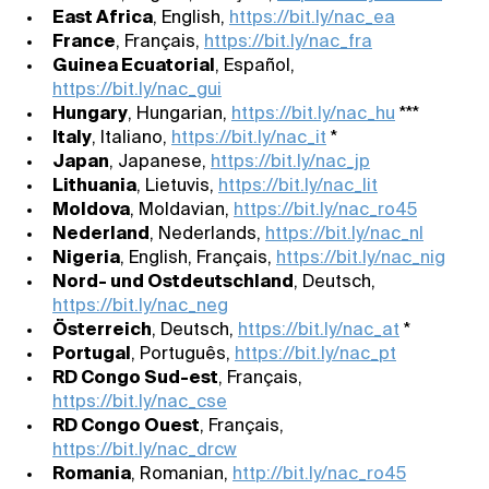
East Africa
, English,
https://bit.ly/nac_ea
France
, Français,
https://bit.ly/nac_fra
Guinea Ecuatorial
, Español,
https://bit.ly/nac_gui
Hungary
, Hungarian,
https://bit.ly/nac_hu
***
Italy
, Italiano,
https://bit.ly/nac_it
*
Japan
, Japanese,
https://bit.ly/nac_jp
Lithuania
, Lietuvis,
https://bit.ly/nac_lit
Moldova
, Moldavian,
https://bit.ly/nac_ro45
Nederland
, Nederlands,
https://bit.ly/nac_nl
Nigeria
, English, Français,
https://bit.ly/nac_nig
Nord- und Ostdeutschland
, Deutsch,
https://bit.ly/nac_neg
Österreich
, Deutsch,
https://bit.ly/nac_at
*
Portugal
, Português,
https://bit.ly/nac_pt
RD Congo Sud-est
, Français,
https://bit.ly/nac_cse
RD Congo Ouest
, Français,
https://bit.ly/nac_drcw
Romania
, Romanian,
http://bit.ly/nac_ro45