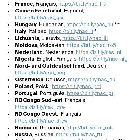
France
, Français,
https://bit.ly/nac_fra
Guinea Ecuatorial
, Español,
https://bit.ly/nac_gui
Hungary
, Hungarian,
https://bit.ly/nac_hu
***
Italy
, Italiano,
https://bit.ly/nac_it
*
Lithuania
, Lietuvis,
https://bit.ly/nac_lit
Moldova
, Moldavian,
https://bit.ly/nac_ro5
Nederland
, Nederlands,
https://bit.ly/nac_nl
Nigeria
, English, Français,
https://bit.ly/nac_nig
Nord- und Ostdeutschland
, Deutsch,
https://bit.ly/nac_neg
Österreich
, Deutsch,
https://bit.ly/nac_au
Poland
, Polski,
https://bit.ly/nac_pol
Portugal
, Português,
https://bit.ly/nac_pt
RD Congo Sud-est
, Français,
https://bit.ly/nac_cse
RD Congo Ouest
., Français,
https://bit.ly/nac_drcw
Romania
, Romanian,
http://bit.ly/nac_ro5
Russia
, Russian,
https://bit.ly/nac_ru