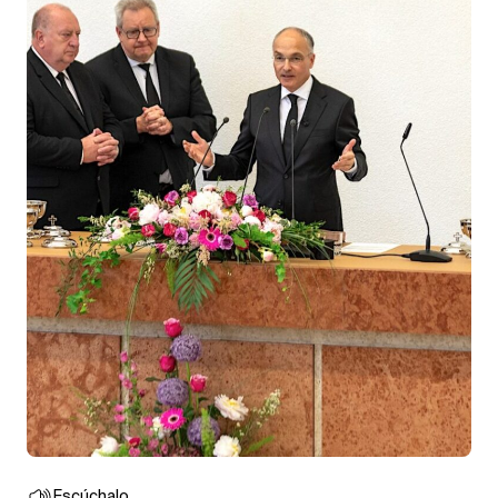
Escúchalo