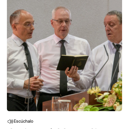
Escúchalo