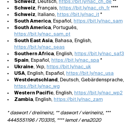
Schweiz
, Deutsch,
https://bit.ly/nac_ch_de
**
Schweiz
, Français,
https://bit.ly/nac_ch_fr
****
Schweiz
, Italiano,
https://bit.ly/nac_it
*
South America
, Español,
https://bit.ly/nac_sam
South America
, Português,
https://bit.ly/nac_sam_pt
South East Asia
, Bahasa, English,
https://bit.ly/nac_seas
Southern Africa
, English,
https://bit.ly/nac_saf3
Spain
, Español,
https://bit.ly/nac_spa
*
Ukraine
, Укр,
https://bit.ly/nac_uk
USA
, English, Español,
https://bit.ly/nac_usa
Westdeutschland
, Deutsch, Gebärdensprache,
https://bit.ly/nac_wg
Western Pacific
, English,
https://bit.ly/nac_wp2
Zambia
, English,
https://bit.ly/nac_zam
* daswort / dreiineinz, ** daswort / vierineinz, ***
4445551196 / 703315, **** lemot / ena2020