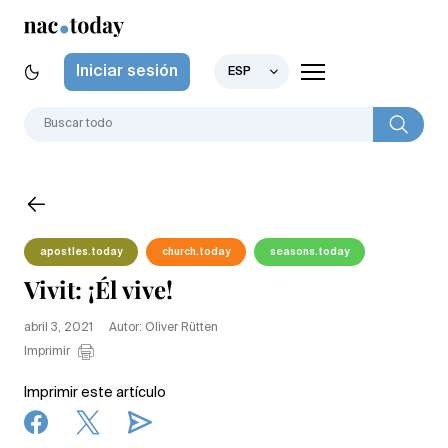
Iniciar sesión
ESP
apostles.today
church.today
seasons.today
Vivit: ¡Él vive!
abril 3, 2021
Autor: Oliver Rütten
Imprimir
Imprimir este artículo