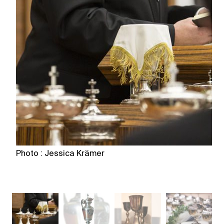
Photo : Jessica Krämer
P