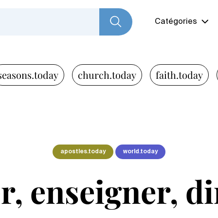
Catégories
seasons.today
church.today
faith.today
apostles.today
world.today
, enseigner, d