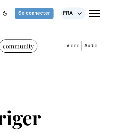
Se connecter
FRA
community
Video
Audio
iriger