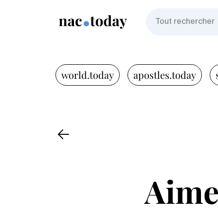
world.today
apostles.today
Aimer