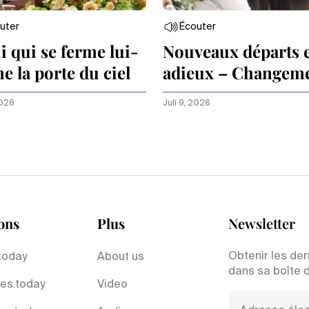
uter
Écouter
i qui se ferme lui-
Nouveaux départs 
 la porte du ciel
adieux – Changem
dans le cercle des
2026
Juli 9, 2026
apôtres
ons
Plus
Newsletter
Obtenir les der
today
About us
dans sa boîte 
es.today
Video