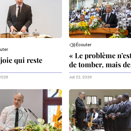
Écouter
uter
« Le problème n’es
joie qui reste
de tomber, mais de
rester à terre. »
 2026
Juli 22, 2026