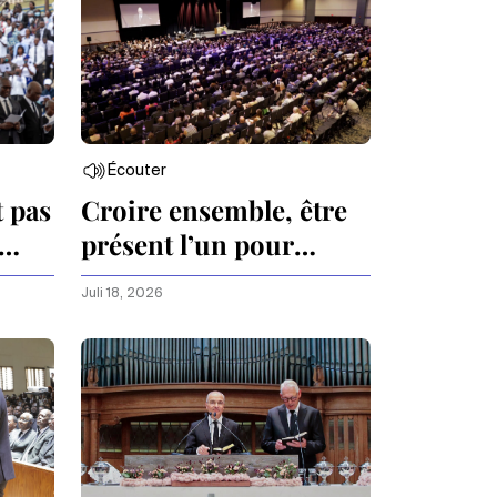
Écouter
t pas
Croire ensemble, être
présent l’un pour
l’autre
Juli 18, 2026