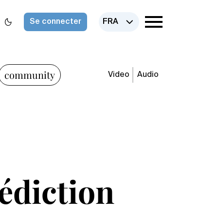
Se connecter
FRA
community
Video
Audio
nédiction