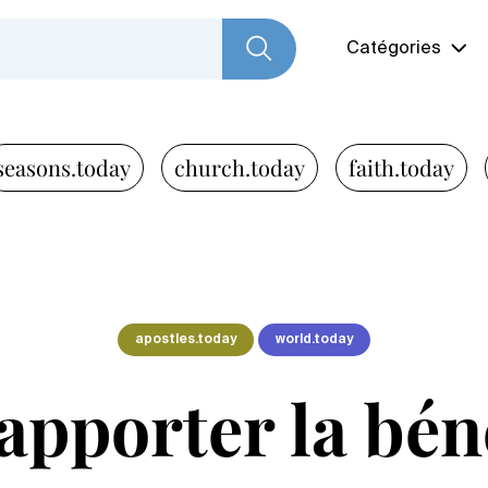
Catégories
seasons.today
church.today
faith.today
apostles.today
world.today
 apporter la bé