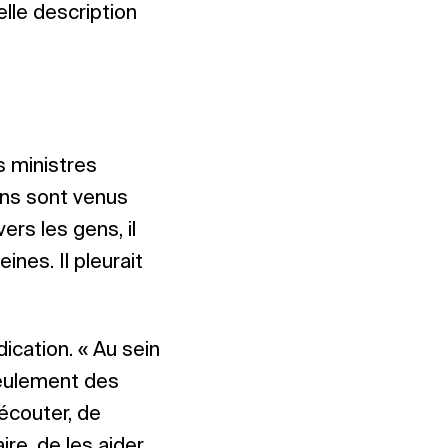
lle description
s ministres
ens sont venus
vers les gens, il
eines. Il pleurait
dication. « Au sein
seulement des
 écouter, de
ire, de les aider