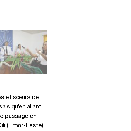
Photo : INA Timor-Leste
res et sœurs de
ais qu’en allant
 Ce passage en
ili (Timor-Leste).