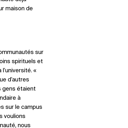
eur maison de
 communautés sur
ns spirituels et
l’université. «
que d’autres
es gens étaient
ondaire à
ses sur le campus
s voulions
unauté, nous