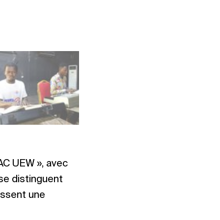
Photo : Adjetey Adjei, NAC Wi
NAC UEW », avec
 se distinguent
essent une