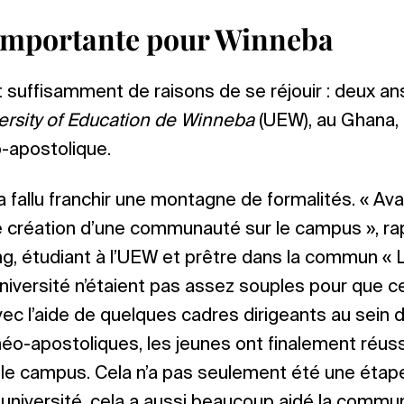
importante pour Winneba
 suffisamment de raisons de se réjouir : deux ans 
ersity of Education de Winneba
(UEW), au Ghana, 
apostolique.
l a fallu franchir une montagne de formalités. « Avan
e création d’une communauté sur le campus », ra
, étudiant à l’UEW et prêtre dans la commun « L
niversité n’étaient pas assez souples pour que ce
Avec l’aide de quelques cadres dirigeants au sein de
o-apostoliques, les jeunes ont finalement réussi
e campus. Cela n’a pas seulement été une étap
l’université, cela a aussi beaucoup aidé la commu