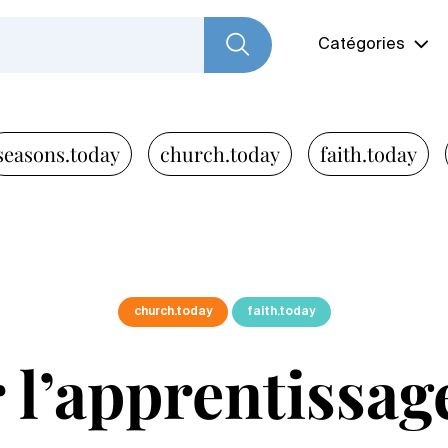
Catégories
seasons.today
church.today
faith.today
church.today
faith.today
 l’apprentissage 