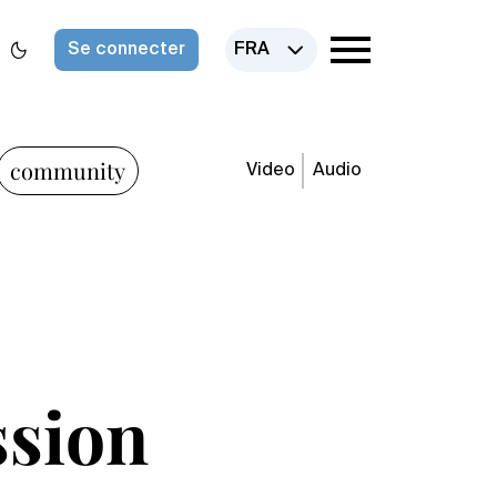
Se connecter
FRA
community
Video
Audio
ssion