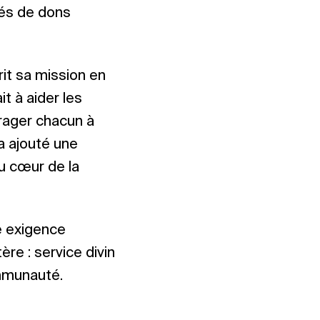
tés de dons
rit sa mission en
t à aider les
urager chacun à
 a ajouté une
u cœur de la
e exigence
re : service divin
mmunauté.