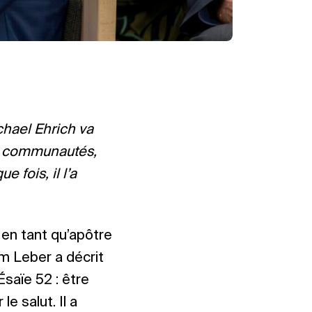
chael Ehrich va
les communautés,
 fois, il l’a
 en tant qu’apôtre
lm Leber a décrit
Ésaïe 52 : être
le salut. Il a