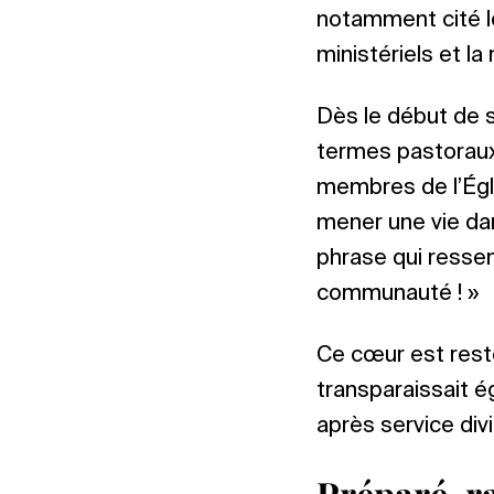
notamment cité l
ministériels et l
Dès le début de so
termes pastoraux. 
membres de l’Églis
mener une vie dans
phrase qui resse
communauté ! »
Ce cœur est resté
transparaissait é
après service di
Préparé, r