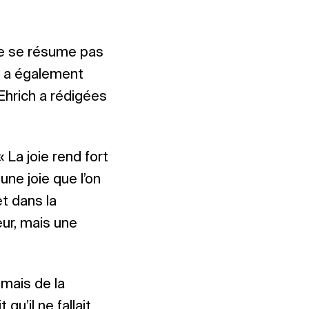
 ne se résume pas
e a également
Ehrich a rédigées
« La joie rend fort
une joie que l’on
et dans la
eur, mais une
, mais de la
qu’il ne fallait