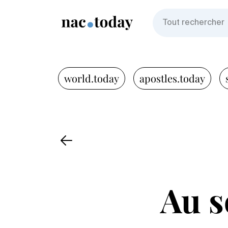
world.today
apostles.today
Au s