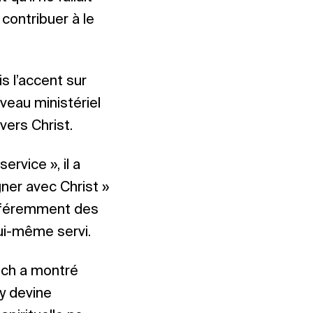
 contribuer à le
is l’accent sur
iveau ministériel
vers Christ.
ervice », il a
gner avec Christ »
ifféremment des
lui-même servi.
rich a montré
 y devine