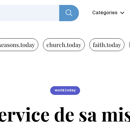
Catégories
seasons.today
church.today
faith.today
world.today
ervice de sa mi