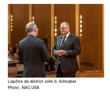
L’apôtre de district John S. Schnabel
L’
Photo : NAC USA
Ph