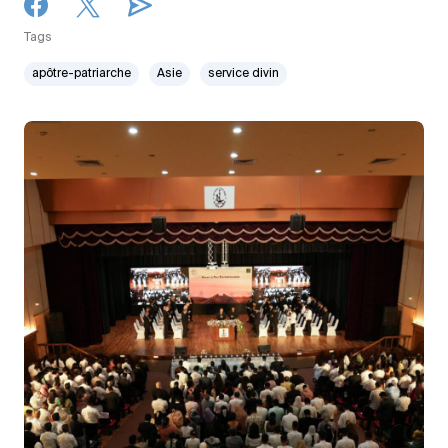
Tags
apôtre-patriarche
Asie
service divin