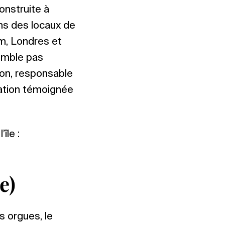
onstruite à
ns des locaux de
am, Londres et
semble pas
on, responsable
tation témoignée
île :
e)
s orgues, le