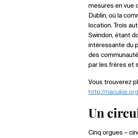
mesures en vue de
Dublin, où la co
location. Trois a
Swindon, étant d
intéressante du 
des communautés l
par les frères et
Vous trouverez pl
http://nacukie.or
Un circui
Cinq orgues – cinq