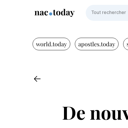
world.today
apostles.today
De nouv