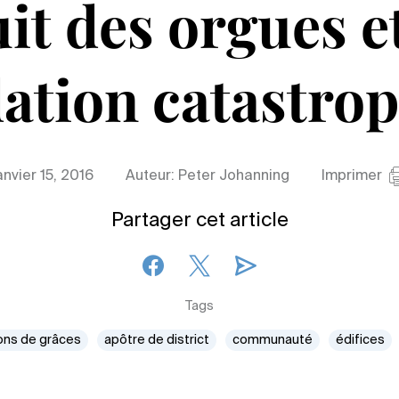
uit des orgues e
ation catastro
anvier 15, 2016
Auteur: Peter Johanning
Imprimer
Partager cet article
Tags
ons de grâces
apôtre de district
communauté
édifices