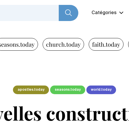
Catégories
seasons.today
church.today
faith.today
apostles.today
seasons.today
world.today
elles construct