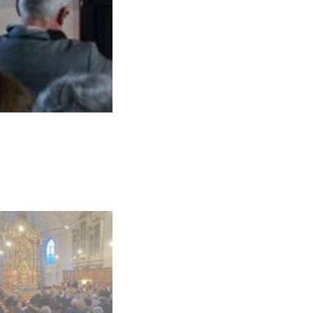
Un circuit des orgues à Wil (Su
Photo : NAK Schweiz/Wil