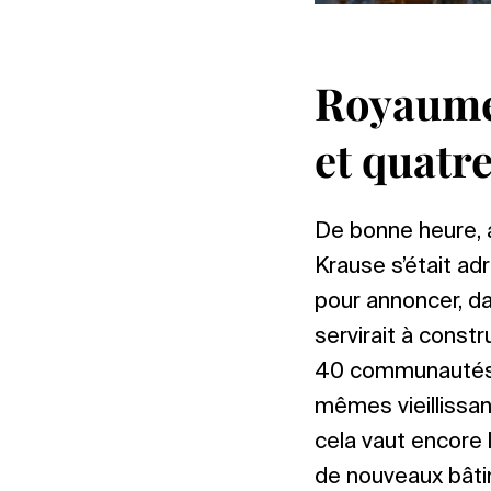
Royaume-
et quatr
De bonne heure, a
Krause s’était a
pour annoncer, da
servirait à const
40 communautés, 
mêmes vieillissan
cela vaut encore l
de nouveaux bâti