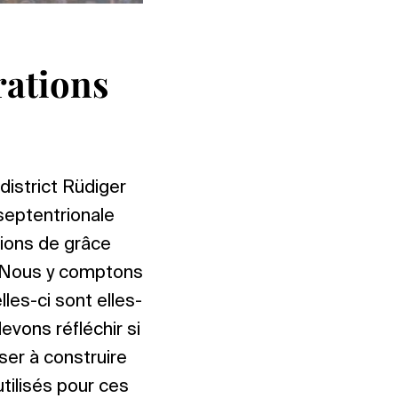
rations
s
district Rüdiger
septentrionale
tions de grâce
 « Nous y comptons
es-ci sont elles-
evons réfléchir si
nser à construire
tilisés pour ces