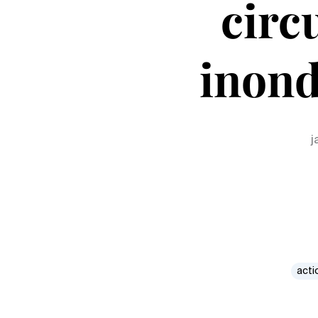
circ
inond
j
acti