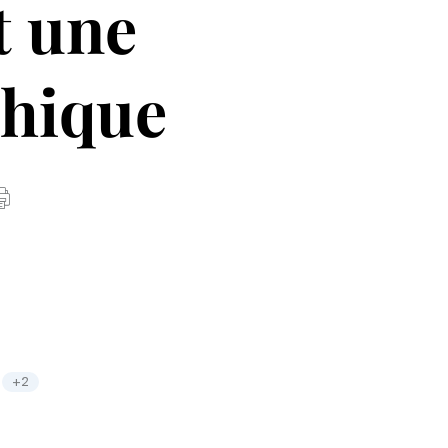
t une
phique
+2