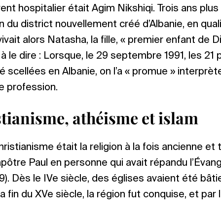
t hospitalier était Agim Nikshiqi. Trois ans plus ta
n du district nouvellement créé d’Albanie, en qual
vivait alors Natasha, la fille, « premier enfant de D
 le dire : Lorsque, le 29 septembre 1991, les 21
scellées en Albanie, on l’a « promue » interprète 
de profession.
stianisme, athéisme et islam
hristianisme était la religion à la fois ancienne e
l’apôtre Paul en personne qui avait répandu l’Évangil
19). Dès le IVe siècle, des églises avaient été bâti
 fin du XVe siècle, la région fut conquise, et par