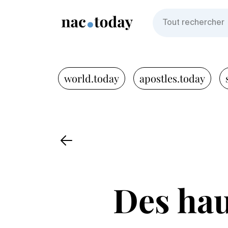
world.today
apostles.today
Des haut