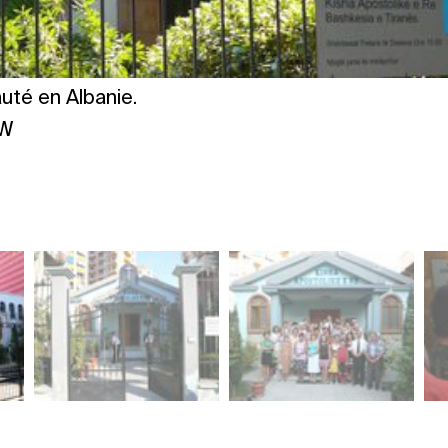
té en Albanie.
RW