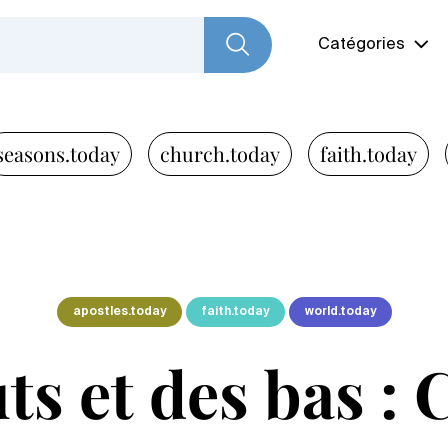
Catégories
seasons.today
church.today
faith.today
apostles.today
faith.today
world.today
s et des bas : 