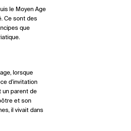
puis le Moyen Age
ité. Ce sont des
rincipes que
iatique.
yage, lorsque
nce d’invitation
t un parent de
apôtre et son
, il vivait dans