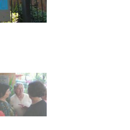
Vie de communauté en Albani
Photo : NAK NRW