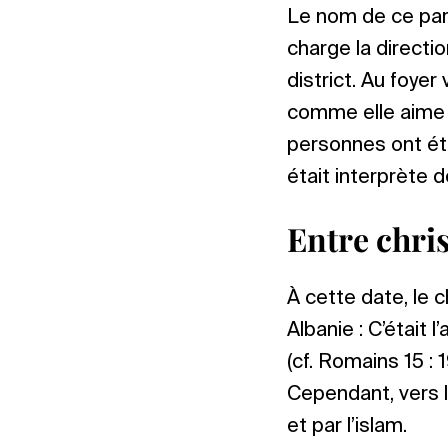
Le nom de ce paren
charge la directio
district. Au foyer 
comme elle aime à
personnes ont été 
était interprète 
Entre chri
À cette date, le c
Albanie : C’était 
(cf. Romains 15 : 
Cependant, vers la
et par l’islam.