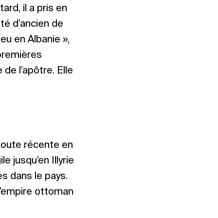
rd, il a pris en
ité d’ancien de
ieu en Albanie »,
 premières
de l’apôtre. Elle
t toute récente en
e jusqu’en Illyrie
es dans le pays.
 l’empire ottoman