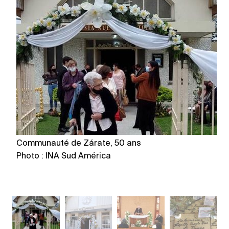
Communauté de Zárate, 50 ans
C
Photo : INA Sud América
P