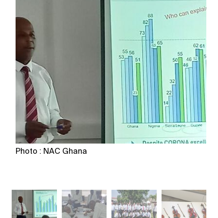
Photo : NAC Ghana
P