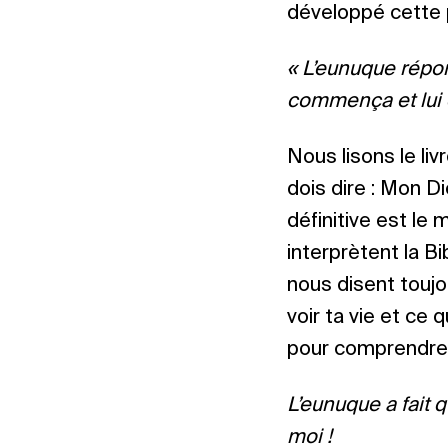
développé cette p
« L’eunuque répon
commença et lui e
Nous lisons le livr
dois dire : Mon D
définitive est le
interprètent la B
nous disent toujou
voir ta vie et ce
pour comprendre
L’eunuque a fait q
moi !