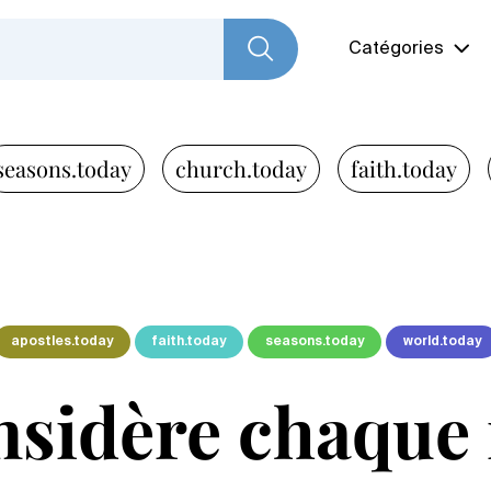
Catégories
seasons.today
church.today
faith.today
apostles.today
faith.today
seasons.today
world.today
nsidère chaque 