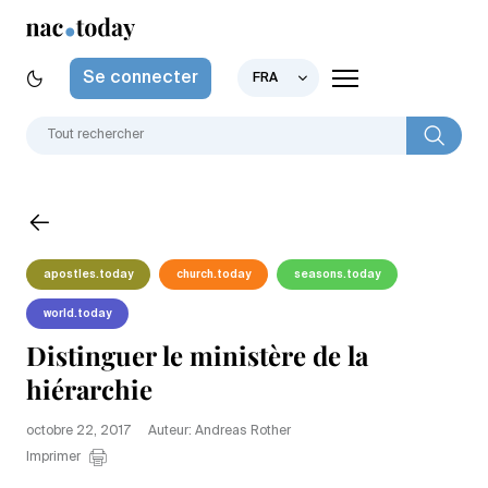
Se connecter
FRA
apostles.today
church.today
seasons.today
world.today
Distinguer le ministère de la
hiérarchie
octobre 22, 2017
Auteur: Andreas Rother
Imprimer