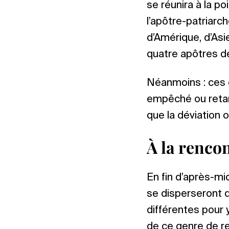
se réunira à la po
l’apôtre-patriarch
d’Amérique, d’Asie
quatre apôtres de 
Néanmoins : ces 
empêché ou retar
que la déviation o
À la renco
En fin d’après-mid
se disperseront 
différentes pour y
de ce genre de r