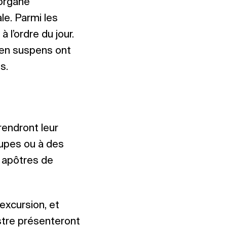
’organe
le. Parmi les
l’ordre du jour.
 en suspens ont
s.
rendront leur
oupes ou à des
s apôtres de
excursion, et
estre présenteront