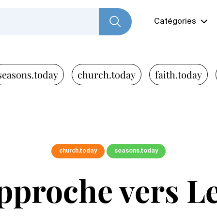
Catégories
seasons.today
church.today
faith.today
church.today
seasons.today
pproche vers L