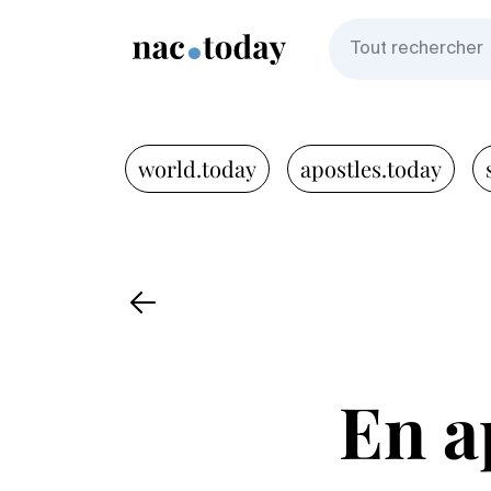
world.today
apostles.today
En a