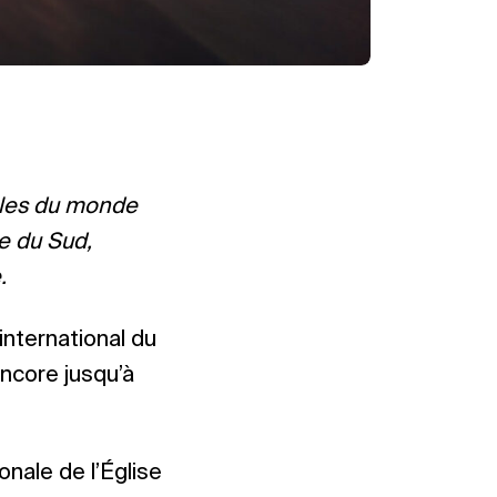
dèles du monde
ue du Sud,
.
international du
encore jusqu’à
onale de l’Église