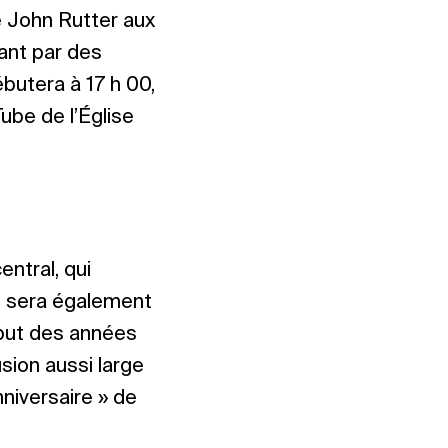
e John Rutter aux
sant par des
butera à 17 h 00,
ube de l’Église
entral, qui
i sera également
ébut des années
usion aussi large
niversaire » de