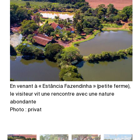
En venant à « Estância Fazendinha » (petite ferme),
Le
le visiteur vit une rencontre avec une nature
lo
abondante
Br
Photo : privat
Ph