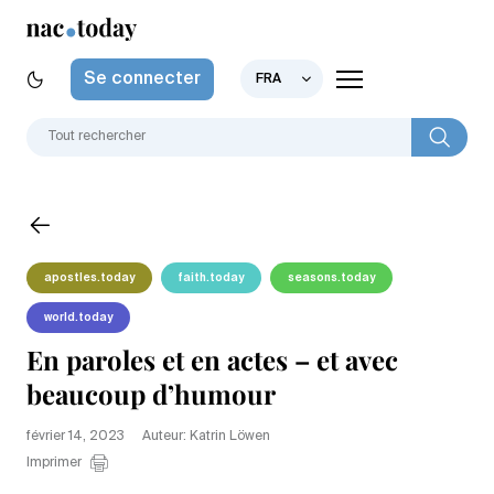
Se connecter
FRA
apostles.today
faith.today
seasons.today
world.today
En paroles et en actes – et avec
beaucoup d’humour
février 14, 2023
Auteur: Katrin Löwen
Imprimer