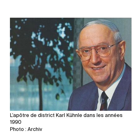
L’apôtre de district Karl Kühnle dans les années
Le
1990
W
Photo : Archiv
Ph