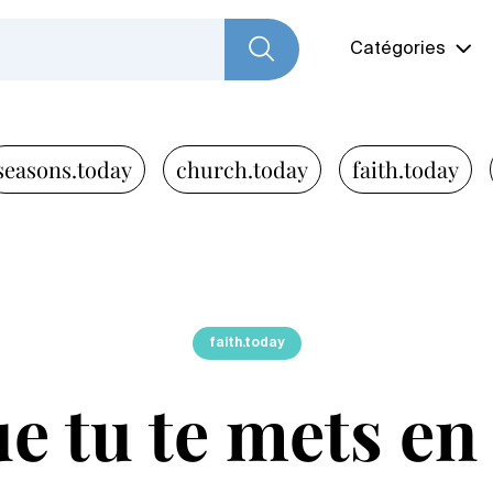
Catégories
seasons.today
church.today
faith.today
faith.today
e tu te mets en