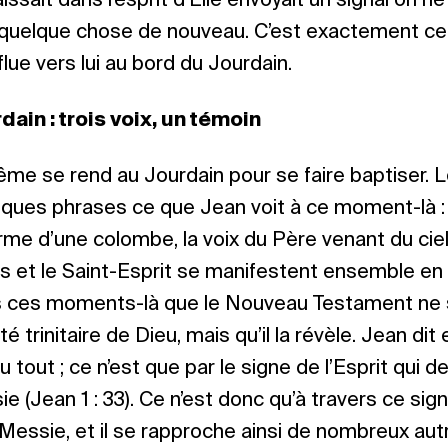
sait dans l’esprit d’Élie envoyait un signal on ne p
 quelque chose de nouveau. C’est exactement ce 
lue vers lui au bord du Jourdain.
ain : trois voix, un témoin
ême se rend au Jourdain pour se faire baptiser. 
ues phrases ce que Jean voit à ce moment-là : le
orme d’une colombe, la voix du Père venant du ciel
Fils et le Saint-Esprit se manifestent ensemble en
ns ces moments-là que le Nouveau Testament ne
ité trinitaire de Dieu, mais qu’il la révèle. Jean dit 
 tout ; ce n’est que par le signe de l’Esprit qui d
e (Jean 1 : 33). Ce n’est donc qu’à travers ce sign
ssie, et il se rapproche ainsi de nombreux autre