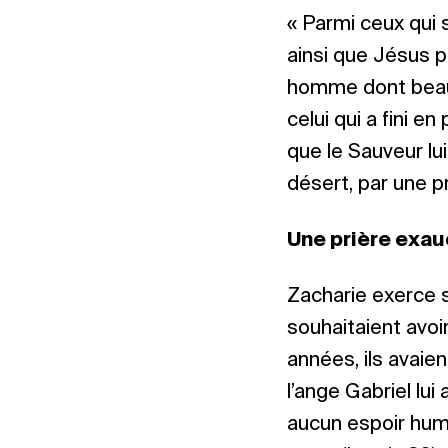
« Parmi ceux qui 
ainsi que Jésus p
homme dont beau
celui qui a fini e
que le Sauveur lu
désert, par une p
Une prière exau
Zacharie exerce 
souhaitaient avoir
années, ils avaien
l’ange Gabriel lui 
aucun espoir huma