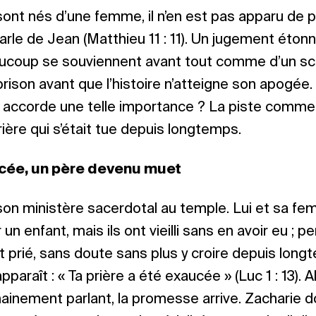
sont nés d’une femme, il n’en est pas apparu de pl
arle de Jean (Matthieu 11 : 11). Un jugement étonn
coup se souviennent avant tout comme d’un s
n prison avant que l’histoire n’atteigne son apogée. 
i accorde une telle importance ? La piste comme
rière qui s’était tue depuis longtemps.
cée, un père devenu muet
son ministère sacerdotal au temple. Lui et sa f
 un enfant, mais ils ont vieilli sans en avoir eu ; 
t prié, sans doute sans plus y croire depuis longt
apparaît : « Ta prière a été exaucée » (Luc 1 : 13). Al
inement parlant, la promesse arrive. Zacharie d