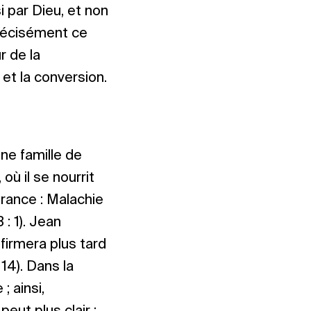
i par Dieu, et non
 précisément ce
r de la
et la conversion.
une famille de
 où il se nourrit
érance : Malachie
: 1). Jean
nfirmera plus tard
 14). Dans la
; ainsi,