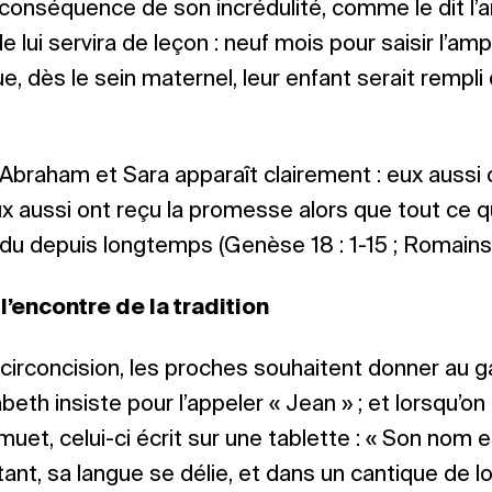
, conséquence de son incrédulité, comme le dit l’
 lui servira de leçon : neuf mois pour saisir l’amp
que, dès le sein maternel, leur enfant serait rempli 
 Abraham et Sara apparaît clairement : eux aussi o
x aussi ont reçu la promesse alors que tout ce qu
du depuis longtemps (Genèse 18 : 1-15 ; Romains 4
’encontre de la tradition
a circoncision, les proches souhaitent donner au 
beth insiste pour l’appeler « Jean » ; et lorsqu’on
muet, celui-ci écrit sur une tablette : « Son nom e
ant, sa langue se délie, et dans un cantique de lo