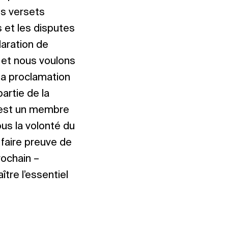
es versets
s et les disputes
laration de
, et nous voulons
 la proclamation
partie de la
l est un membre
us la volonté du
faire preuve de
rochain –
tre l’essentiel