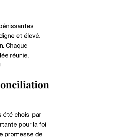
 bénissantes
igne et élevé.
en. Chaque
lée réunie,
!
conciliation
s été choisi par
rtante pour la foi
 une promesse de