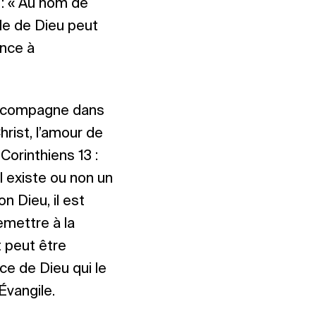
 : « Au nom de
ole de Dieu peut
ence à
s accompagne dans
hrist, l’amour de
Corinthiens 13 :
l existe ou non un
n Dieu, il est
remettre à la
t peut être
nce de Dieu qui le
Évangile.