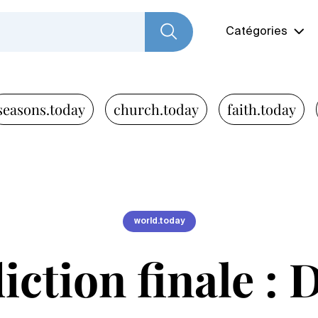
Catégories
seasons.today
church.today
faith.today
world.today
iction finale : 