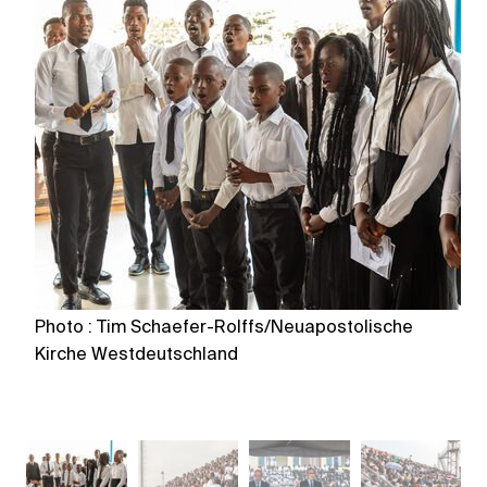
Photo : Tim Schaefer-Rolffs/Neuapostolische
P
Kirche Westdeutschland
K