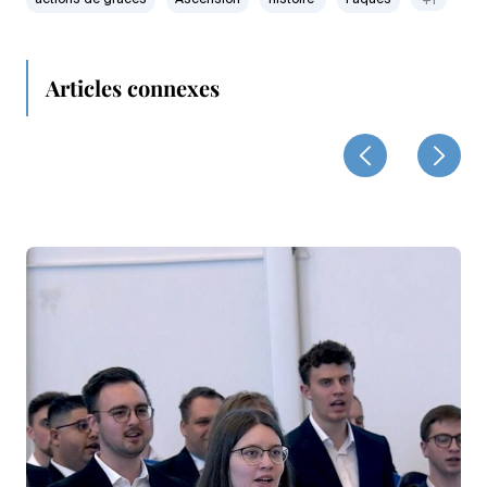
actions de grâces
Ascension
histoire
Pâques
+1
Articles connexes