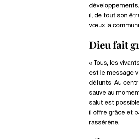
développements. A
il, de tout son ê
vœux la communio
Dieu fait 
« Tous, les vivant
est le message vé
défunts. Au centr
sauve au moment 
salut est possible
il offre grâce et p
rassérène.