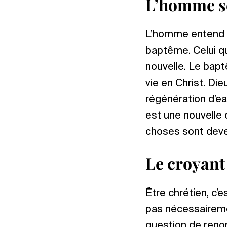
L’homme se
L’homme entend et
baptême. Celui qu
nouvelle. Le bapt
vie en Christ. Die
régénération d’eau
est une nouvelle 
choses sont devenu
Le croyant 
Être chrétien, c’e
pas nécessairemen
question de renon