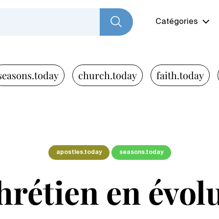
Catégories
seasons.today
church.today
faith.today
apostles.today
seasons.today
hrétien en évol