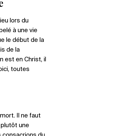
e
ieu lors du
pelé à une vie
e le début de la
is de la
 est en Christ, il
ici, toutes
mort. Il ne faut
 plutôt une
s consacrions du