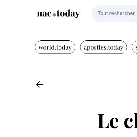
world.today
apostles.today
Le c