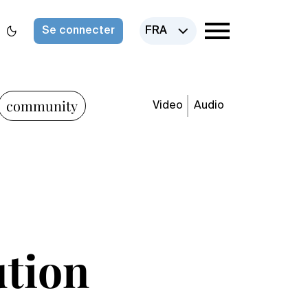
Se connecter
FRA
community
Video
Audio
ution