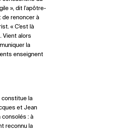
le », dit l’apôtre-
t de renoncer à
t. « C’est là
. Vient alors
mmuniquer la
rents enseignent
 constitue la
acques et Jean
 consolés : à
nt reconnu la