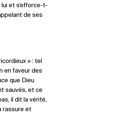
ui et s’efforce-t-
 appelant de ses
cordieux » : tel
in en faveur des
ance que Dieu
t sauvés, et ce
 il dit la vérité,
la rassure et