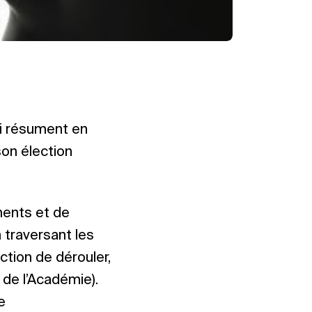
ui résument en
son élection
ments et de
 traversant les
action de dérouler,
e de l’Académie).
e