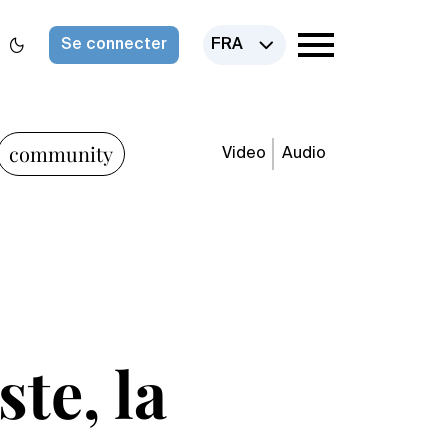
Se connecter
FRA
community
Video
Audio
ste, la