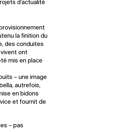
ojets d’actualité
approvisionnement
enu la finition du
e, des conduites
 vivent ont
été mis en place
n puits – une image
ella, autrefois,
 mise en bidons
rvice et fournit de
mes – pas