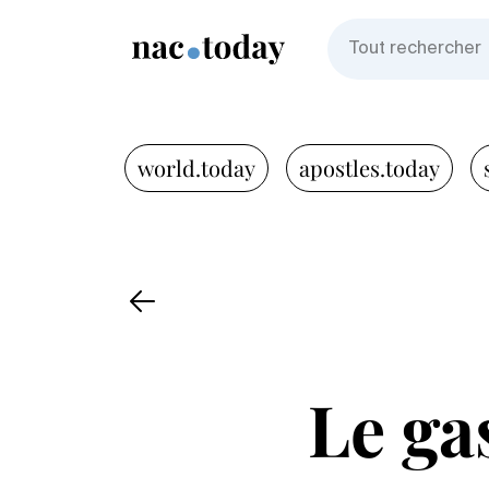
world.today
apostles.today
Le gas