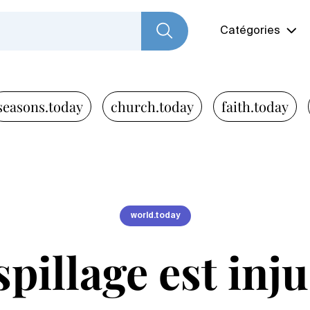
Catégories
seasons.today
church.today
faith.today
world.today
pillage est inju