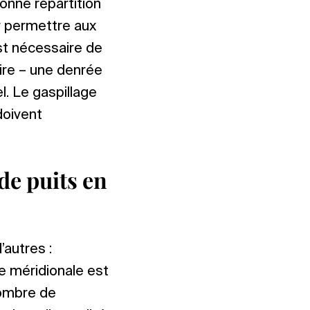
bonne répartition
r permettre aux
est nécessaire de
aire – une denrée
l. Le gaspillage
 doivent
de puits en
autres :
ne méridionale est
nombre de