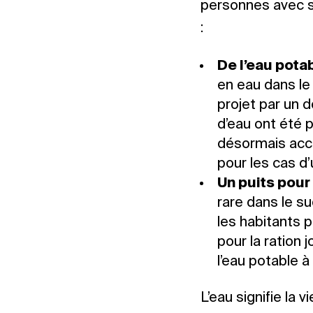
personnes avec se
:
De l’eau pota
en eau dans le 
projet par un 
d’eau ont été p
désormais accès
pour les cas d
Un puits pou
rare dans le su
les habitants 
pour la ration 
l’eau potable 
L’eau signifie la