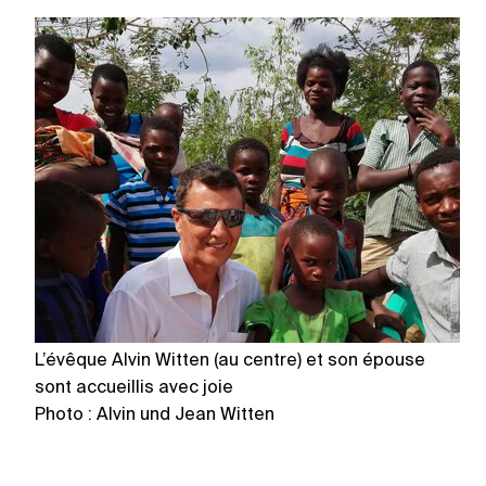
L’évêque Alvin Witten (au centre) et son épouse
L’
sont accueillis avec joie
av
Photo : Alvin und Jean Witten
Ph