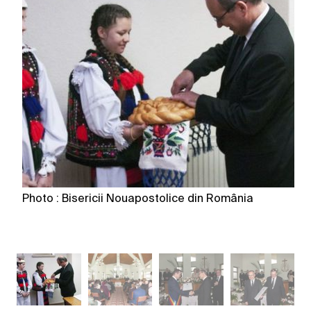
Photo : Bisericii Nouapostolice din România
Ph