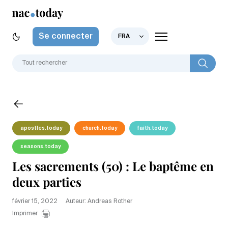
Se connecter
FRA
apostles.today
church.today
faith.today
seasons.today
Les sacrements (50) : Le baptême en
deux parties
février 15, 2022
Auteur: Andreas Rother
Imprimer