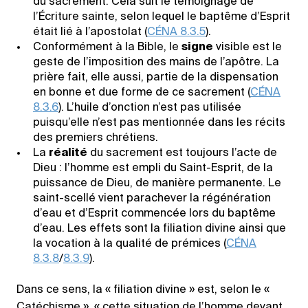
du sacrement. Cela suit le témoignage de
l’Écriture sainte, selon lequel le baptême d’Esprit
était lié à l’apostolat (
CÉNA 8.3.5
).
Conformément à la Bible, le
signe
visible est le
geste de l’imposition des mains de l’apôtre. La
prière fait, elle aussi, partie de la dispensation
en bonne et due forme de ce sacrement (
CÉNA
8.3.6
). L’huile d’onction n’est pas utilisée
puisqu’elle n’est pas mentionnée dans les récits
des premiers chrétiens.
La
réalité
du sacrement est toujours l’acte de
Dieu : l’homme est empli du Saint-Esprit, de la
puissance de Dieu, de manière permanente. Le
saint-scellé vient parachever la régénération
d’eau et d’Esprit commencée lors du baptême
d’eau. Les effets sont la filiation divine ainsi que
la vocation à la qualité de prémices (
CÉNA
8.3.8
/
8.3.9
).
Dans ce sens, la « filiation divine » est, selon le «
Catéchisme », « cette situation de l’homme devant