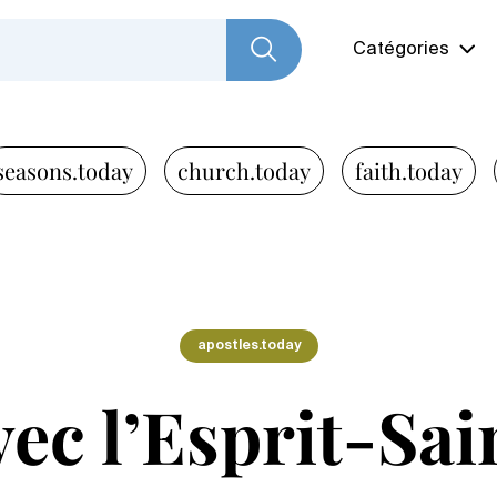
Catégories
seasons.today
church.today
faith.today
apostles.today
vec l’Esprit-Sai