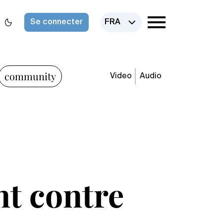
Se connecter
FRA
community
Video
Audio
nt contre