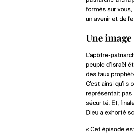
patriarche a lu la 
formés sur vous, d
un avenir et de l’
Une image 
L’apôtre-patriarch
peuple d’Israël é
des faux prophète
C’est ainsi qu’ils
représentait pas 
sécurité. Et, fina
Dieu a exhorté so
« Cet épisode est