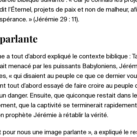
parole biblique suivante : « Car je connais les proje
it l’Éternel, projets de paix et non de malheur, a
espérance. » (Jérémie 29 : 11).
parlante
e a tout d’abord expliqué le contexte biblique : T
tait menacé par les puissants Babyloniens, Jérémie
s, « qui disaient au peuple ce que ce dernier voul
 ont tout d’abord essayé de faire croire au peuple
un danger. Ensuite, que quiconque restait dans l
lement, que la captivité se terminerait rapidement
n prophète Jérémie à rétablir la vérité.
 pour nous une image parlante », a expliqué le 