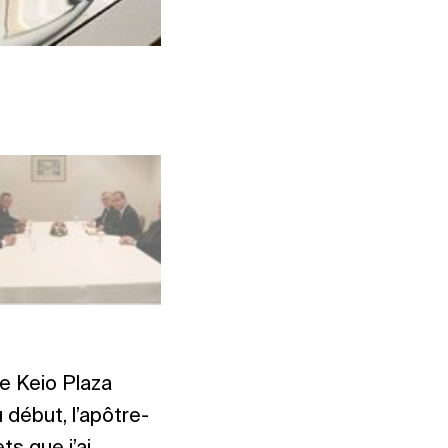
Photo : NAC Japan
le Keio Plaza
 début, l’apôtre-