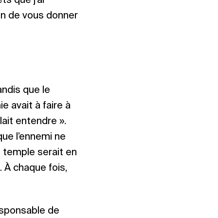
ts que j’ai
fin de vous donner
andis que le
 avait à faire à
ait entendre ».
 que l’ennemi ne
e temple serait en
. À chaque fois,
responsable de