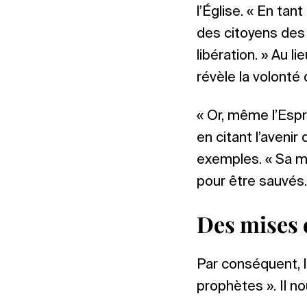
l’Église. « En ta
des citoyens des 
libération. » Au 
révèle la volonté 
« Or, même l’Espri
en citant l’aveni
exemples. « Sa m
pour être sauvés. 
Des mises 
Par conséquent, l
prophètes ». Il n