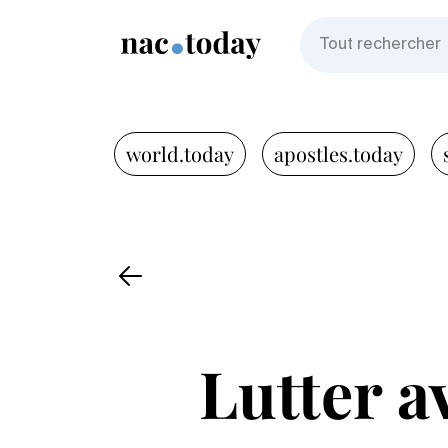
world.today
apostles.today
Lutter a