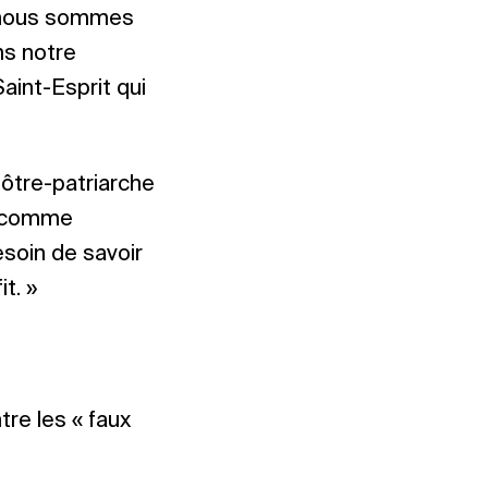
t, nous sommes
ns notre
aint-Esprit qui
pôtre-patriarche
là comme
soin de savoir
t. »
re les « faux